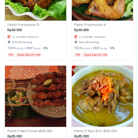
Paket Prasmanan B
Paket Prasmanan A
Rp60.000
Rp60.000
cv. sumber makmur
cv. sumber makmur
Kota Semarang
Kota Semarang
TKDN
+ BMP
:
0%
TKDN
+ BMP
:
0%
(0.00)
(0.00)
(0.00)
(0.00)
PPh
Pajak Daerah 10%
PPh
Pajak Daerah 10%
Paket E Nasi Kotak @85.000
Paket D Nasi Box @85.000
Rp85.000
Rp85.000