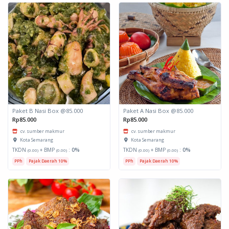
Paket B Nasi Box @85.000
Paket A Nasi Box @85.000
Rp85.000
Rp85.000
cv. sumber makmur
cv. sumber makmur
Kota Semarang
Kota Semarang
TKDN
+ BMP
:
0%
TKDN
+ BMP
:
0%
(0.00)
(0.00)
(0.00)
(0.00)
PPh
Pajak Daerah 10%
PPh
Pajak Daerah 10%