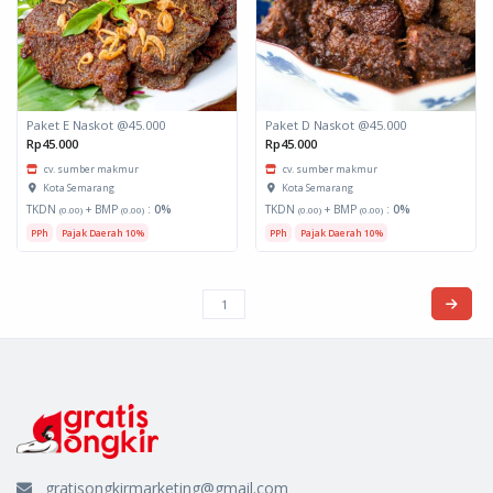
Paket E Naskot @45.000
Paket D Naskot @45.000
Rp45.000
Rp45.000
cv. sumber makmur
cv. sumber makmur
Kota Semarang
Kota Semarang
TKDN
+ BMP
:
0%
TKDN
+ BMP
:
0%
(0.00)
(0.00)
(0.00)
(0.00)
PPh
Pajak Daerah 10%
PPh
Pajak Daerah 10%
gratisongkirmarketing@gmail.com