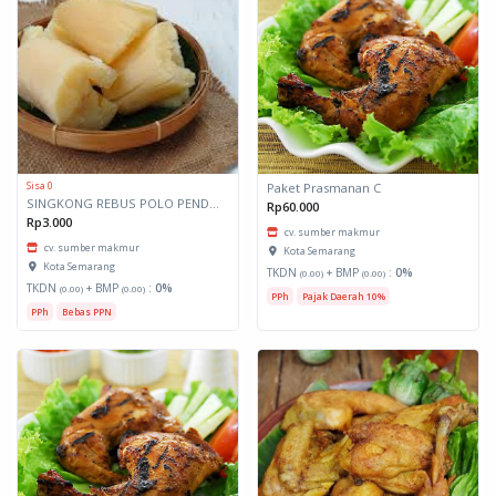
Sisa 0
Paket Prasmanan C
SINGKONG REBUS POLO PENDEM
Rp60.000
Rp3.000
cv. sumber makmur
cv. sumber makmur
Kota Semarang
Kota Semarang
TKDN
+ BMP
:
0%
(0.00)
(0.00)
TKDN
+ BMP
:
0%
(0.00)
(0.00)
PPh
Pajak Daerah 10%
PPh
Bebas PPN