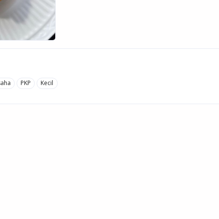
saha
PKP
Kecil