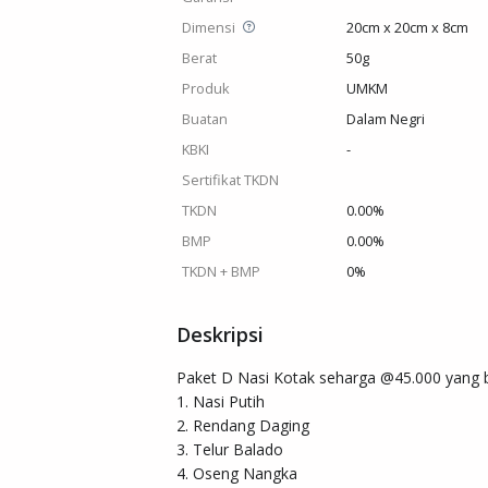
Dimensi
20cm x 20cm x 8cm
Berat
50g
Produk
UMKM
Buatan
Dalam Negri
KBKI
-
Sertifikat TKDN
TKDN
0.00%
BMP
0.00%
TKDN + BMP
0%
Deskripsi
Paket D Nasi Kotak seharga @45.000 yang ber
1. Nasi Putih 

2. Rendang Daging 

3. Telur Balado 

4. Oseng Nangka 
