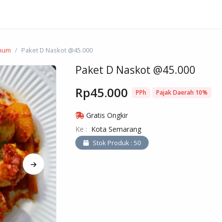
inum
Paket D Naskot @45.000
Paket D Naskot @45.000
Rp45.000
PPh
Pajak Daerah 10%
Gratis Ongkir
Ke :
Kota Semarang
Stok Produk : 50