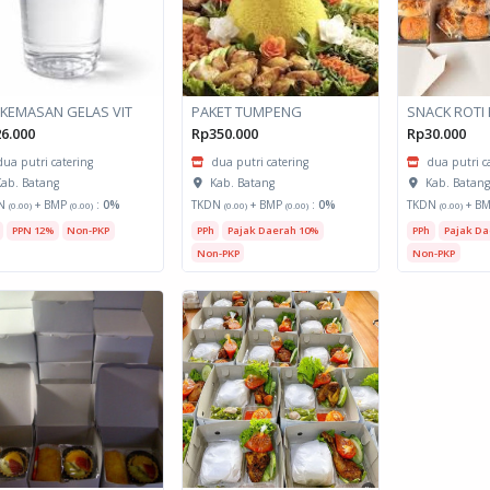
 KEMASAN GELAS VIT
PAKET TUMPENG
SNACK ROTI
6.000
Rp350.000
Rp30.000
dua putri catering
dua putri catering
dua putri c
ab. Batang
Kab. Batang
Kab. Batan
N
+ BMP
:
0%
TKDN
+ BMP
:
0%
TKDN
+ B
(0.00)
(0.00)
(0.00)
(0.00)
(0.00)
PPN 12%
Non-PKP
PPh
Pajak Daerah 10%
PPh
Pajak Da
Non-PKP
Non-PKP