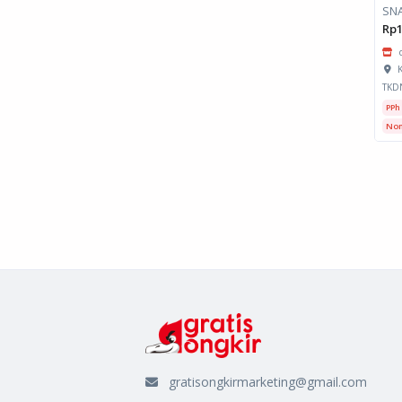
SNA
Rp1
K
TKD
PPh
Non
gratisongkirmarketing@gmail.com