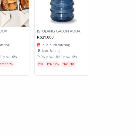
 BOX
ISI ULANG GALON AQUA
Rp21.000
atering
dua putri catering
g
Kab. Batang
MP
:
0%
TKDN
+ BMP
:
0%
(0.00)
(0.00)
(0.00)
erah 10%
PPh
PPN 12%
Non-PKP