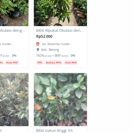
Bibit Durian okulasi dengan tinggi 1 meter
Bibit Alpukat Okulasi dengan tinggi 1 meter
Rp52.000
a nurser...
ud. florantia nurser...
g
Kab. Batang
MP
:
0%
TKDN
+ BMP
:
0%
(0.00)
(0.00)
(0.00)
PN
Non-PKP
PPh
Bebas PPN
Non-PKP
1m
Bibit sukun tinggi 1m