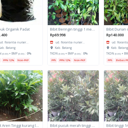
uk Organik Padat
Bibit Beringin tinggi 1 meter
.400
Rp69.998
Rp140.000
ud. florantia nurser...
ud. florantia nurser...
ud. floranti
ab. Batang
Kab. Batang
Kab. Batan
N
+ BMP
:
0%
TKDN
+ BMP
:
0%
TKDN
+ B
(0.00)
(0.00)
(0.00)
(0.00)
(0.00)
PPN 12%
Non-PKP
PPh
PPN 12%
Non-PKP
PPh
Bebas P
Bibit Aren Tinggi kurang lebih 1 meter
Bibit pucuk merah tinggi 1,5m
Bibit tinggi 