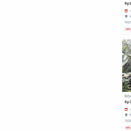
Rp3
K
TKD
PPh
Bib
Rp7
K
TKD
PPh