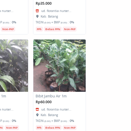
Rp35.000
a nurser...
ud. florantia nurser...
g
Kab. Batang
MP
:
0%
TKDN
+ BMP
:
0%
(0.00)
(0.00)
(0.00)
Non-PKP
PPh
Bebas PPN
Non-PKP
a 1m
Bibit Jambu Air 1m
Rp60.000
a nurser...
ud. florantia nurser...
g
Kab. Batang
MP
:
0%
TKDN
+ BMP
:
0%
(0.00)
(0.00)
(0.00)
PN
Non-PKP
PPh
Bebas PPN
Non-PKP