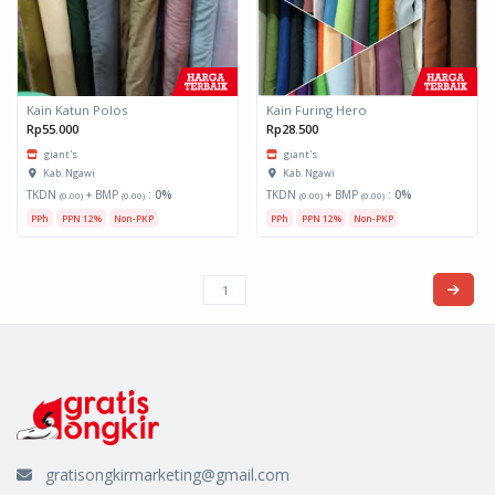
Kain Katun Polos
Kain Furing Hero
Rp55.000
Rp28.500
giant's
giant's
Kab. Ngawi
Kab. Ngawi
TKDN
+ BMP
:
0%
TKDN
+ BMP
:
0%
(0.00)
(0.00)
(0.00)
(0.00)
PPh
PPN 12%
Non-PKP
PPh
PPN 12%
Non-PKP
gratisongkirmarketing@gmail.com