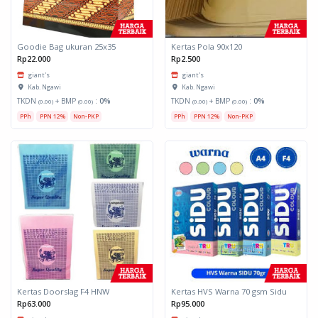
Goodie Bag ukuran 25x35
Kertas Pola 90x120
Rp22.000
Rp2.500
giant's
giant's
Kab. Ngawi
Kab. Ngawi
TKDN
+ BMP
:
0%
TKDN
+ BMP
:
0%
(0.00)
(0.00)
(0.00)
(0.00)
PPh
PPN 12%
Non-PKP
PPh
PPN 12%
Non-PKP
Kertas Doorslag F4 HNW
Kertas HVS Warna 70 gsm Sidu
Rp63.000
Rp95.000