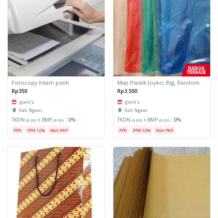
Fotocopy hitam putih
Map Plastik Joyko, Big, Random
Rp350
Rp3.500
giant's
giant's
Kab. Ngawi
Kab. Ngawi
TKDN
+ BMP
:
0%
TKDN
+ BMP
:
0%
(0.00)
(0.00)
(0.00)
(0.00)
PPh
PPN 12%
Non-PKP
PPh
PPN 12%
Non-PKP