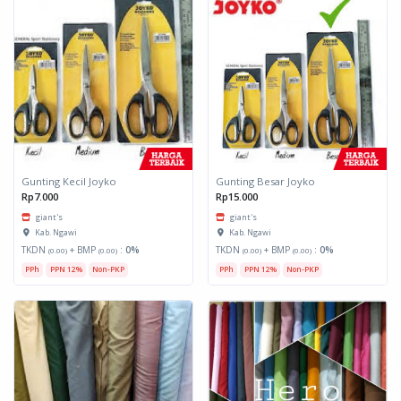
Gunting Kecil Joyko
Gunting Besar Joyko
Rp7.000
Rp15.000
giant's
giant's
Kab. Ngawi
Kab. Ngawi
TKDN
+ BMP
:
0%
TKDN
+ BMP
:
0%
(0.00)
(0.00)
(0.00)
(0.00)
PPh
PPN 12%
Non-PKP
PPh
PPN 12%
Non-PKP