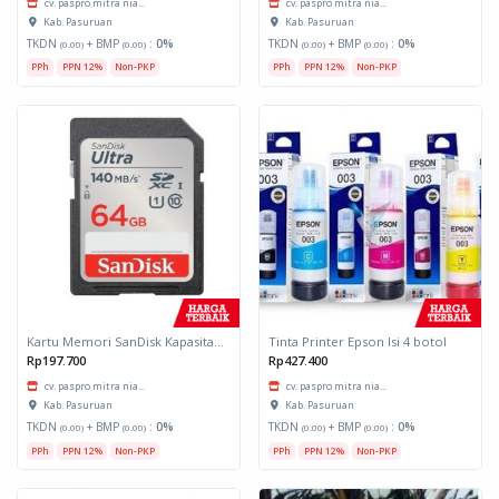
cv. paspro mitra nia...
cv. paspro mitra nia...
Kab. Pasuruan
Kab. Pasuruan
TKDN
+ BMP
:
0%
TKDN
+ BMP
:
0%
(0.00)
(0.00)
(0.00)
(0.00)
PPh
PPN 12%
Non-PKP
PPh
PPN 12%
Non-PKP
Kartu Memori SanDisk Kapasitas 64 GB
Tinta Printer Epson Isi 4 botol
Rp197.700
Rp427.400
cv. paspro mitra nia...
cv. paspro mitra nia...
Kab. Pasuruan
Kab. Pasuruan
TKDN
+ BMP
:
0%
TKDN
+ BMP
:
0%
(0.00)
(0.00)
(0.00)
(0.00)
PPh
PPN 12%
Non-PKP
PPh
PPN 12%
Non-PKP