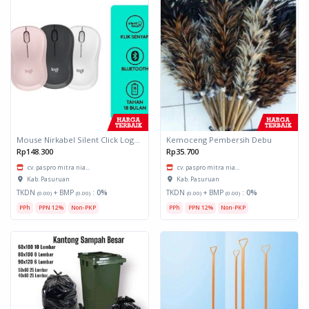
Mouse Nirkabel Silent Click Logitech
Kemoceng Pembersih Debu
Rp148.300
Rp35.700
cv. paspro mitra nia...
cv. paspro mitra nia...
Kab. Pasuruan
Kab. Pasuruan
TKDN
+ BMP
:
0%
TKDN
+ BMP
:
0%
(0.00)
(0.00)
(0.00)
(0.00)
PPh
PPN 12%
Non-PKP
PPh
PPN 12%
Non-PKP