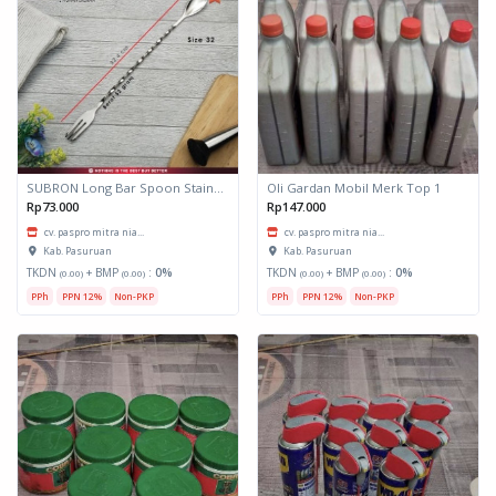
SUBRON Long Bar Spoon Stainless Steel Size 32
Oli Gardan Mobil Merk Top 1
Rp73.000
Rp147.000
cv. paspro mitra nia...
cv. paspro mitra nia...
Kab. Pasuruan
Kab. Pasuruan
TKDN
+ BMP
:
0%
TKDN
+ BMP
:
0%
(0.00)
(0.00)
(0.00)
(0.00)
PPh
PPN 12%
Non-PKP
PPh
PPN 12%
Non-PKP