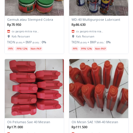
Gemuk atau Stemped Cobra
WD-40 Multipurpose Lubricant
Rp70.950
Rp86.630
cv. paspro mitra nia...
cv. paspro mitra nia...
Kab. Pasuruan
Kab. Pasuruan
TKDN
+ BMP
:
0%
TKDN
+ BMP
:
0%
(0.00)
(0.00)
(0.00)
(0.00)
PPh
PPN 12%
Non-PKP
PPh
PPN 12%
Non-PKP
Oli Pelumas Sae 40 Mesran
Oli Mesin SAE 10W-40 Mesran
Rp171.000
Rp111.500