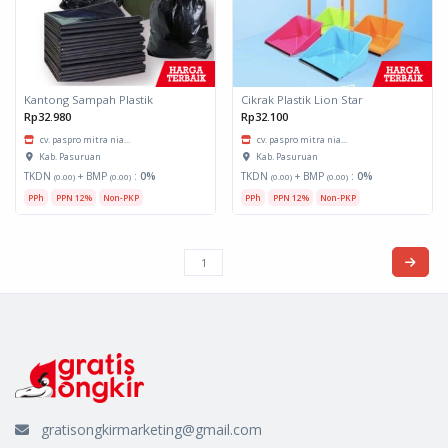
Kantong Sampah Plastik
Cikrak Plastik Lion Star
Rp32.980
Rp32.100
cv. paspro mitra nia...
cv. paspro mitra nia...
Kab. Pasuruan
Kab. Pasuruan
TKDN
+ BMP
:
0%
TKDN
+ BMP
:
0%
(0.00)
(0.00)
(0.00)
(0.00)
PPh
PPN 12%
Non-PKP
PPh
PPN 12%
Non-PKP
gratisongkirmarketing@gmail.com