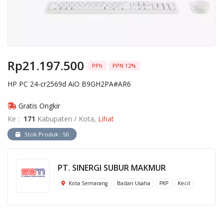
Rp21.197.500
PPh
PPN 12%
HP PC 24-cr2569d AiO B9GH2PA#AR6
Gratis Ongkir
Ke :
171
Kabupaten / Kota,
Lihat
Stok Produk : 50
PT. SINERGI SUBUR MAKMUR
Kota Semarang
Badan Usaha
PKP
Kecil