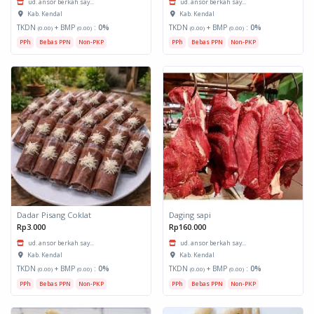
ud. ansor berkah say...
ud. ansor berkah say...
Kab. Kendal
Kab. Kendal
TKDN
+ BMP
:
0%
TKDN
+ BMP
:
0%
(0.00)
(0.00)
(0.00)
(0.00)
PPh
Bebas PPN
Non-PKP
PPh
Bebas PPN
Non-PKP
Dadar Pisang Coklat
Daging sapi
Rp3.000
Rp160.000
ud. ansor berkah say...
ud. ansor berkah say...
Kab. Kendal
Kab. Kendal
TKDN
+ BMP
:
0%
TKDN
+ BMP
:
0%
(0.00)
(0.00)
(0.00)
(0.00)
PPh
Bebas PPN
Non-PKP
PPh
Bebas PPN
Non-PKP