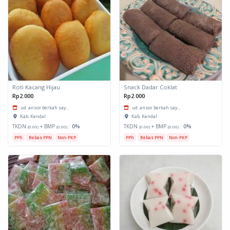
Roti Kacang Hijau
Snack Dadar Coklat
Rp2.000
Rp2.000
ud. ansor berkah say...
ud. ansor berkah say...
Kab. Kendal
Kab. Kendal
TKDN
+ BMP
:
0%
TKDN
+ BMP
:
0%
(0.00)
(0.00)
(0.00)
(0.00)
PPh
Bebas PPN
Non-PKP
PPh
Bebas PPN
Non-PKP