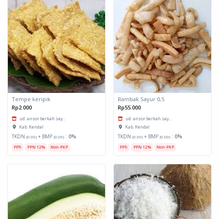
Tempe keripik
Rambak Sayur 0,5
Rp2.000
Rp55.000
ud. ansor berkah say...
ud. ansor berkah say...
Kab. Kendal
Kab. Kendal
TKDN
+ BMP
:
0%
TKDN
+ BMP
:
0%
(0.00)
(0.00)
(0.00)
(0.00)
PPh
PPN 12%
Non-PKP
PPh
PPN 12%
Non-PKP