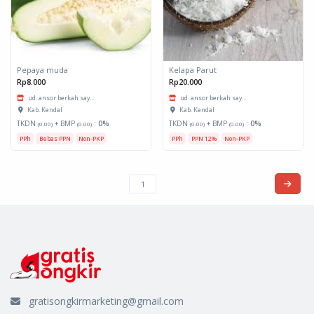
Pepaya muda
Kelapa Parut
Rp8.000
Rp20.000
ud. ansor berkah say...
ud. ansor berkah say...
Kab. Kendal
Kab. Kendal
TKDN
+ BMP
:
0%
TKDN
+ BMP
:
0%
(0.00)
(0.00)
(0.00)
(0.00)
PPh
Bebas PPN
Non-PKP
PPh
PPN 12%
Non-PKP
gratisongkirmarketing@gmail.com