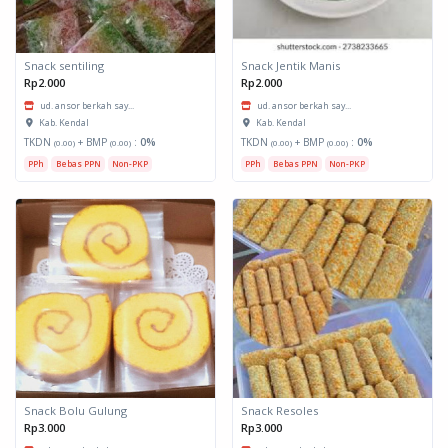
Snack sentiling
Snack Jentik Manis
Rp2.000
Rp2.000
ud. ansor berkah say...
ud. ansor berkah say...
Kab. Kendal
Kab. Kendal
TKDN
+ BMP
:
0%
TKDN
+ BMP
:
0%
(0.00)
(0.00)
(0.00)
(0.00)
PPh
Bebas PPN
Non-PKP
PPh
Bebas PPN
Non-PKP
Snack Bolu Gulung
Snack Resoles
Rp3.000
Rp3.000