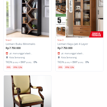
Sisa 2
Sisa 3
Lemari Buku Minimalis
Lemari Kayu Jati 4 Layer
Rp7.750.000
Rp7.750.000
pt. manunggal abadi...
pt. manunggal abadi...
Kota Semarang
Kota Semarang
TKDN
+ BMP
:
0%
TKDN
+ BMP
:
0%
(0.00)
(0.00)
(0.00)
(0.00)
PPh
PPN 12%
PPh
PPN 12%