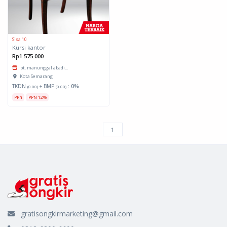
Sisa 10
Kursi kantor
Rp1.575.000
pt. manunggal abadi...
Kota Semarang
TKDN
+ BMP
:
0%
(0.00)
(0.00)
PPh
PPN 12%
gratisongkirmarketing@gmail.com