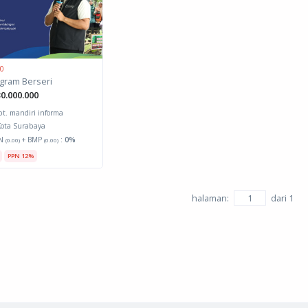
 0
gram Berseri
0.000.000
pt. mandiri informa
ota Surabaya
N
+ BMP
:
0%
(0.00)
(0.00)
PPN 12%
halaman:
dari
1