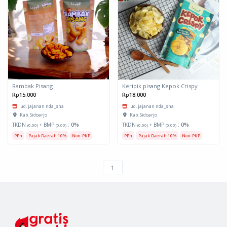
Rambak Pisang
Keripik pisang Kepok Crispy
Rp15.000
Rp18.000
ud. jajanan nda_sha
ud. jajanan nda_sha
Kab. Sidoarjo
Kab. Sidoarjo
TKDN
+ BMP
:
0%
TKDN
+ BMP
:
0%
(0.00)
(0.00)
(0.00)
(0.00)
PPh
Pajak Daerah 10%
Non-PKP
PPh
Pajak Daerah 10%
Non-PKP