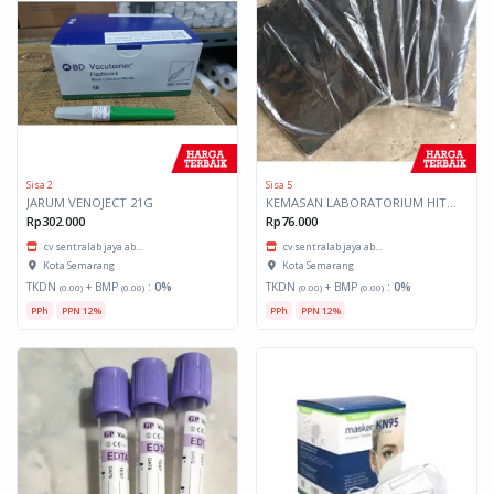
Sisa 2
Sisa 5
JARUM VENOJECT 21G
KEMASAN LABORATORIUM HITAM 50X50
Rp302.000
Rp76.000
cv sentralab jaya ab...
cv sentralab jaya ab...
Kota Semarang
Kota Semarang
TKDN
+ BMP
:
0%
TKDN
+ BMP
:
0%
(0.00)
(0.00)
(0.00)
(0.00)
PPh
PPN 12%
PPh
PPN 12%