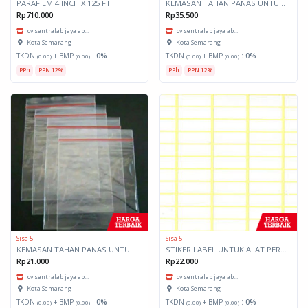
PARAFILM 4 INCH X 125 FT
KEMASAN TAHAN PANAS UNTUK LAB UK 12X20
Rp710.000
Rp35.500
cv sentralab jaya ab...
cv sentralab jaya ab...
Kota Semarang
Kota Semarang
TKDN
+ BMP
:
0%
TKDN
+ BMP
:
0%
(0.00)
(0.00)
(0.00)
(0.00)
PPh
PPN 12%
PPh
PPN 12%
Sisa 5
Sisa 5
KEMASAN TAHAN PANAS UNTUK LAB 20X35CM
STIKER LABEL UNTUK ALAT PERAGA
Rp21.000
Rp22.000
cv sentralab jaya ab...
cv sentralab jaya ab...
Kota Semarang
Kota Semarang
TKDN
+ BMP
:
0%
TKDN
+ BMP
:
0%
(0.00)
(0.00)
(0.00)
(0.00)