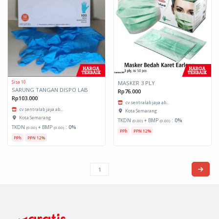
Sisa 10
MASKER 3 PLY
SARUNG TANGAN DISPO LAB
Rp76.000
Rp103.000
cv sentralab jaya ab...
cv sentralab jaya ab...
Kota Semarang
Kota Semarang
TKDN
+ BMP
:
0%
(0.00)
(0.00)
TKDN
+ BMP
:
0%
(0.00)
(0.00)
PPh
PPN 12%
PPh
PPN 12%