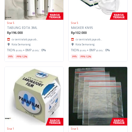
Sisa 5
Sisa 5
TABUNG EDTA 3ML
MASKER KN95
Rp196.000
Rp102.000
cv sentralab jaya ab...
cv sentralab jaya ab...
Kota Semarang
Kota Semarang
TKDN
+ BMP
:
0%
TKDN
+ BMP
:
0%
(0.00)
(0.00)
(0.00)
(0.00)
PPh
PPN 12%
PPh
PPN 12%
Sisa 1
Sisa 5