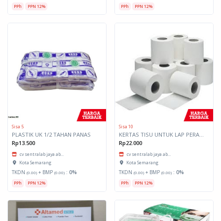
PPh
PPN 12%
PPh
PPN 12%
Sisa 5
Sisa 10
PLASTIK UK 1/2 TAHAN PANAS
KERTAS TISU UNTUK LAP PERAGA 2 PLY
Rp13.500
Rp22.000
cv sentralab jaya ab...
cv sentralab jaya ab...
Kota Semarang
Kota Semarang
TKDN
+ BMP
:
0%
TKDN
+ BMP
:
0%
(0.00)
(0.00)
(0.00)
(0.00)
PPh
PPN 12%
PPh
PPN 12%