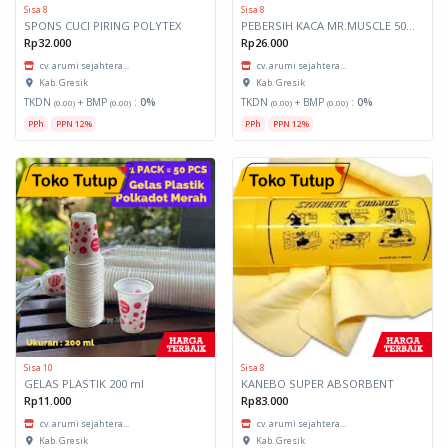
Sisa 8
Sisa 8
SPONS CUCI PIRING POLYTEX
PEBERSIH KACA MR.MUSCLE 500 mL
Rp32.000
Rp26.000
cv. arumi sejahtera...
cv. arumi sejahtera...
Kab. Gresik
Kab. Gresik
TKDN
+ BMP
:
0%
TKDN
+ BMP
:
0%
(0.00)
(0.00)
(0.00)
(0.00)
PPh
PPN 12%
PPh
PPN 12%
Sisa 10
Sisa 8
GELAS PLASTIK 200 ml
KANEBO SUPER ABSORBENT
Rp11.000
Rp83.000
cv. arumi sejahtera...
cv. arumi sejahtera...
Kab. Gresik
Kab. Gresik