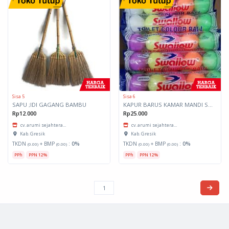
Sisa 5
Sisa 6
SAPU ;IDI GAGANG BAMBU
KAPUR BARUS KAMAR MANDI SWALLOW
Rp12.000
Rp25.000
cv. arumi sejahtera...
cv. arumi sejahtera...
Kab. Gresik
Kab. Gresik
TKDN
+ BMP
:
0%
TKDN
+ BMP
:
0%
(0.00)
(0.00)
(0.00)
(0.00)
PPh
PPN 12%
PPh
PPN 12%