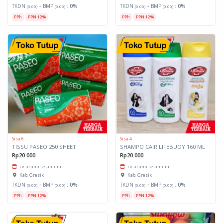
TKDN
+ BMP
:
0%
TKDN
+ BMP
:
0%
(0.00)
(0.00)
(0.00)
(0.00)
PPh
PPN 12%
PPh
PPN 12%
Sisa 6
Sisa 4
TISSU PASEO 250 SHEET
SHAMPO CAIR LIFEBUOY 160 ML
Rp20.000
Rp20.000
cv. arumi sejahtera...
cv. arumi sejahtera...
Kab. Gresik
Kab. Gresik
TKDN
+ BMP
:
0%
TKDN
+ BMP
:
0%
(0.00)
(0.00)
(0.00)
(0.00)
PPh
PPN 12%
PPh
PPN 12%