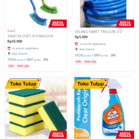
Sisa 8
SELANG KARET TRILLIUN 1/2"
SIKAT KLOSET 910 NAGOYA
Rp5.000
Rp55.000
cv. arumi sejahtera...
cv. arumi sejahtera...
Kab. Gresik
Kab. Gresik
TKDN
+ BMP
:
0%
(0.00)
(0.00)
TKDN
+ BMP
:
0%
(0.00)
(0.00)
PPh
PPN 12%
PPh
PPN 12%