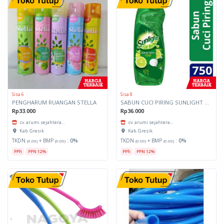
Sisa 6
Sisa 8
PENGHARUM RUANGAN STELLA
SABUN CUCI PIRING SUNLIGHT 750 ML
Rp33.000
Rp36.000
cv. arumi sejahtera...
cv. arumi sejahtera...
Kab. Gresik
Kab. Gresik
TKDN
+ BMP
:
0%
TKDN
+ BMP
:
0%
(0.00)
(0.00)
(0.00)
(0.00)
PPh
PPN 12%
PPh
PPN 12%