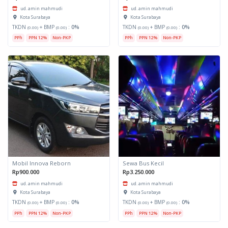
ud. amin mahmudi
ud. amin mahmudi
Kota Surabaya
Kota Surabaya
TKDN
+ BMP
:
0%
TKDN
+ BMP
:
0%
(0.00)
(0.00)
(0.00)
(0.00)
PPh
PPN 12%
Non-PKP
PPh
PPN 12%
Non-PKP
Mobil Innova Reborn
Sewa Bus Kecil
Rp900.000
Rp3.250.000
ud. amin mahmudi
ud. amin mahmudi
Kota Surabaya
Kota Surabaya
TKDN
+ BMP
:
0%
TKDN
+ BMP
:
0%
(0.00)
(0.00)
(0.00)
(0.00)
PPh
PPN 12%
Non-PKP
PPh
PPN 12%
Non-PKP