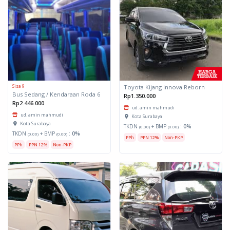
Sisa 9
Toyota Kijang Innova Reborn
Bus Sedang / Kendaraan Roda 6
Rp1.350.000
Rp2.446.000
ud. amin mahmudi
ud. amin mahmudi
Kota Surabaya
Kota Surabaya
TKDN
+ BMP
:
0%
(0.00)
(0.00)
TKDN
+ BMP
:
0%
(0.00)
(0.00)
PPh
PPN 12%
Non-PKP
PPh
PPN 12%
Non-PKP