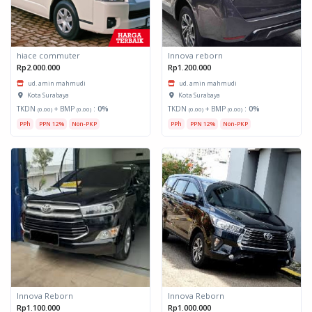
hiace commuter
Innova reborn
Rp2.000.000
Rp1.200.000
ud. amin mahmudi
ud. amin mahmudi
Kota Surabaya
Kota Surabaya
TKDN
+ BMP
:
0%
TKDN
+ BMP
:
0%
(0.00)
(0.00)
(0.00)
(0.00)
PPh
PPN 12%
Non-PKP
PPh
PPN 12%
Non-PKP
Innova Reborn
Innova Reborn
Rp1.100.000
Rp1.000.000