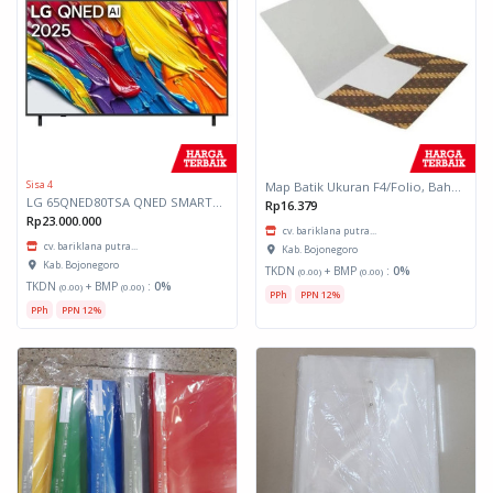
Sisa 4
Map Batik Ukuran F4/Folio, Bahan Kertas Tebal
LG 65QNED80TSA QNED SMART TV UHD 4K 65 INCH DIMMING PRO 65QNED80
Rp16.379
Rp23.000.000
cv. bariklana putra...
cv. bariklana putra...
Kab. Bojonegoro
Kab. Bojonegoro
TKDN
+ BMP
:
0%
(0.00)
(0.00)
TKDN
+ BMP
:
0%
(0.00)
(0.00)
PPh
PPN 12%
PPh
PPN 12%