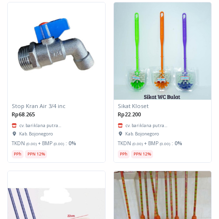
Stop Kran Air 3/4 inc
Sikat Kloset
Rp68.265
Rp22.200
cv. bariklana putra...
cv. bariklana putra...
Kab. Bojonegoro
Kab. Bojonegoro
TKDN
+ BMP
:
0%
TKDN
+ BMP
:
0%
(0.00)
(0.00)
(0.00)
(0.00)
PPh
PPN 12%
PPh
PPN 12%