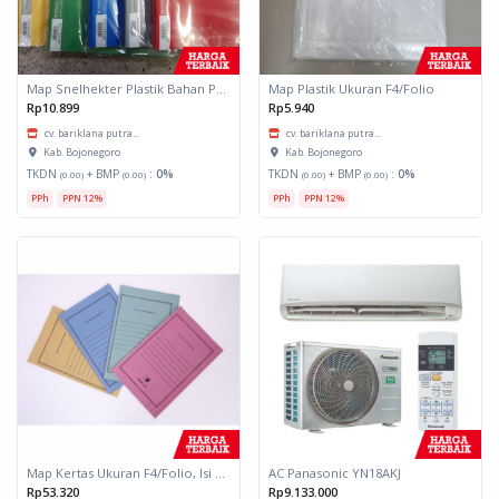
Map Snelhekter Plastik Bahan Plastik Tebal, Ukuran F4/Folio Daichi
Map Plastik Ukuran F4/Folio
Rp10.899
Rp5.940
cv. bariklana putra...
cv. bariklana putra...
Kab. Bojonegoro
Kab. Bojonegoro
TKDN
+ BMP
:
0%
TKDN
+ BMP
:
0%
(0.00)
(0.00)
(0.00)
(0.00)
PPh
PPN 12%
PPh
PPN 12%
Map Kertas Ukuran F4/Folio, Isi 50 Pcs Kyoto
AC Panasonic YN18AKJ
Rp53.320
Rp9.133.000