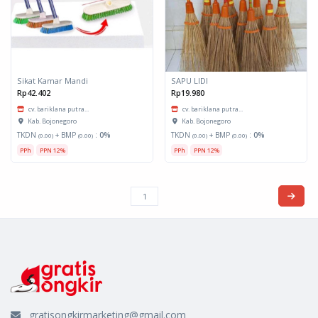
Sikat Kamar Mandi
SAPU LIDI
Rp42.402
Rp19.980
cv. bariklana putra...
cv. bariklana putra...
Kab. Bojonegoro
Kab. Bojonegoro
TKDN
+ BMP
:
0%
TKDN
+ BMP
:
0%
(0.00)
(0.00)
(0.00)
(0.00)
PPh
PPN 12%
PPh
PPN 12%
gratisongkirmarketing@gmail.com