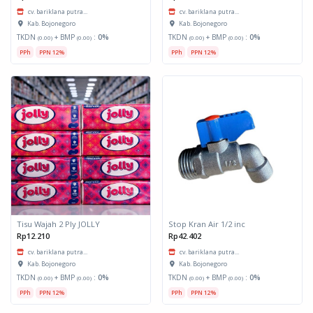
cv. bariklana putra...
cv. bariklana putra...
Kab. Bojonegoro
Kab. Bojonegoro
TKDN
+ BMP
:
0%
TKDN
+ BMP
:
0%
(0.00)
(0.00)
(0.00)
(0.00)
PPh
PPN 12%
PPh
PPN 12%
Tisu Wajah 2 Ply JOLLY
Stop Kran Air 1/2 inc
Rp12.210
Rp42.402
cv. bariklana putra...
cv. bariklana putra...
Kab. Bojonegoro
Kab. Bojonegoro
TKDN
+ BMP
:
0%
TKDN
+ BMP
:
0%
(0.00)
(0.00)
(0.00)
(0.00)
PPh
PPN 12%
PPh
PPN 12%