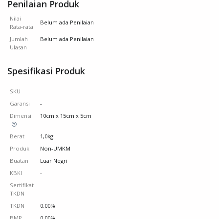
Penilaian Produk
Nilai
Belum ada Penilaian
Rata-rata
Jumlah
Belum ada Penilaian
Ulasan
Spesifikasi Produk
SKU
Garansi
-
Dimensi
10cm x 15cm x 5cm
Berat
1,0kg
Produk
Non-UMKM
Buatan
Luar Negri
KBKI
-
Sertifikat
TKDN
TKDN
0.00%
BMP
0.00%