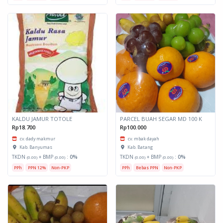
KALDU JAMUR TOTOLE
PARCEL BUAH SEGAR MD 100 K
Rp18.700
Rp100.000
cv. dady makmur
cv. mbak dayah
Kab. Banyumas
Kab. Batang
TKDN
+ BMP
:
0%
TKDN
+ BMP
:
0%
(0.00)
(0.00)
(0.00)
(0.00)
PPh
PPN 12%
Non-PKP
PPh
Bebas PPN
Non-PKP