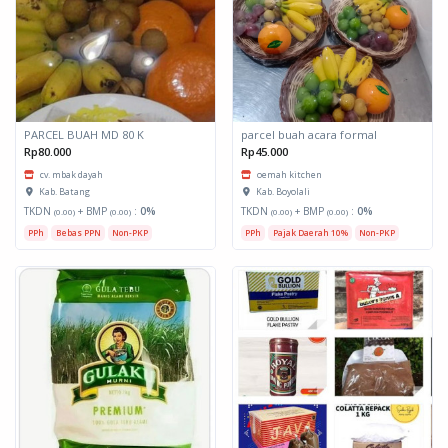
PARCEL BUAH MD 80 K
parcel buah acara formal
Rp80.000
Rp45.000
cv. mbak dayah
oemah kitchen
Kab. Batang
Kab. Boyolali
TKDN
+ BMP
:
0%
TKDN
+ BMP
:
0%
(0.00)
(0.00)
(0.00)
(0.00)
PPh
Bebas PPN
Non-PKP
PPh
Pajak Daerah 10%
Non-PKP