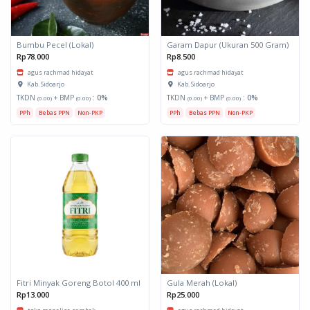
Bumbu Pecel (Lokal)
Garam Dapur (Ukuran 500 Gram)
Rp78.000
Rp8.500
agus rachmad hidayat
agus rachmad hidayat
Kab. Sidoarjo
Kab. Sidoarjo
TKDN
+ BMP
:
0%
TKDN
+ BMP
:
0%
(0.00)
(0.00)
(0.00)
(0.00)
PPh
Bebas PPN
Non-PKP
PPh
Bebas PPN
Non-PKP
Fitri Minyak Goreng Botol 400 ml
Gula Merah (Lokal)
Rp13.000
Rp25.000