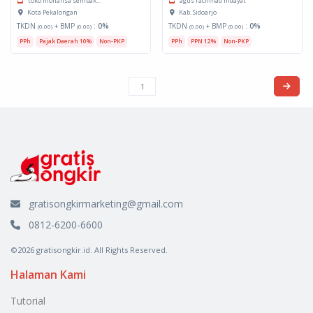
toko monalisa sembak...
agus rachmad hidayat
Kota Pekalongan
Kab. Sidoarjo
TKDN
+ BMP
:
0%
TKDN
+ BMP
:
0%
(0.00)
(0.00)
(0.00)
(0.00)
PPh
Pajak Daerah 10%
Non-PKP
PPh
PPN 12%
Non-PKP
gratisongkirmarketing@gmail.com
0812-6200-6600
©2026 gratisongkir.id. All Rights Reserved.
Halaman Kami
Tutorial