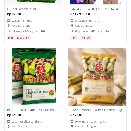
Gulaku warna hijau
BAHAN PELATIHAN PEMBUATAN ROTI DAN KUE
Rp26.500
Rp17.956.331
cv. sarana mulia
cv. dzaki pratama ja...
Kota Semarang
Kota Surabaya
TKDN
+ BMP
:
0%
TKDN
+ BMP
:
0%
(0.00)
(0.00)
(0.00)
(0.00)
PPh
Bebas PPN
PPh
PPN 12%
ROSE BRAND Gula Pasir Kristal Putih Premium 1kg
Rose Brand Gula Pasir Kristal 1kg
Rp22.000
Rp22.000
toko monalisa sembak...
toko monalisa sembak...
Kota Pekalongan
Kota Pekalongan