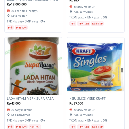
Rp185
Rp18.000.000
cv. dady makmur
cv. kharisma indojay...
Kab. Banyumas
Kota Madiun
TKDN
+ BMP
:
0%
(0.00)
(0.00)
TKDN
+ BMP
:
0%
(0.00)
(0.00)
PPh
PPN 12%
Non-PKP
PPh
PPN 12%
LADA HITAM MERK SUPA RASA
KEJU SLICE MERK KRAFT
Rp43.000
Rp27.000
cv. dady makmur
cv. dady makmur
Kab. Banyumas
Kab. Banyumas
TKDN
+ BMP
:
0%
TKDN
+ BMP
:
0%
(0.00)
(0.00)
(0.00)
(0.00)
PPh
PPN 12%
Non-PKP
PPh
PPN 12%
Non-PKP