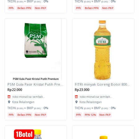
TKDN
+ BMP
:
0%
TKDN
+ BMP
:
0%
(0.00)
(0.00)
(0.00)
(0.00)
PPh
Bebas PPN
Non-PKP
PPh
Bebas PPN
Non-PKP
PSM Gula Pasir Kristal Putih Premium 1kg
FITRI minyak Goreng Botol 800/850ml
Rp22.000
Rp23.000
toko monalisa sembak...
toko monalisa sembak...
Kota Pekalongan
Kota Pekalongan
TKDN
+ BMP
:
0%
TKDN
+ BMP
:
0%
(0.00)
(0.00)
(0.00)
(0.00)
PPh
Bebas PPN
Non-PKP
PPh
PPN 12%
Non-PKP