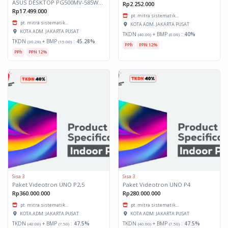
ASUS DESKTOP PG500MV-585W (Core-i5, 8GB, 512GB, Win11Home, 21.5 Inch)
Rp2.252.000
Rp17.499.000
pt. mitra sistematik...
pt. mitra sistematik...
KOTA ADM. JAKARTA PUSAT
KOTA ADM. JAKARTA PUSAT
TKDN
+ BMP
:
40%
(40.00)
(0.00)
TKDN
+ BMP
:
45.28%
(30.28)
(15.00)
PPh
PPN 12%
PPh
PPN 12%
Sisa 3
Sisa 3
Paket Videotron UNO P2,5
Paket Videotron UNO P4
Rp360.000.000
Rp280.000.000
pt. mitra sistematik...
pt. mitra sistematik...
KOTA ADM. JAKARTA PUSAT
KOTA ADM. JAKARTA PUSAT
TKDN
+ BMP
:
47.5%
TKDN
+ BMP
:
47.5%
(40.00)
(7.50)
(40.00)
(7.50)