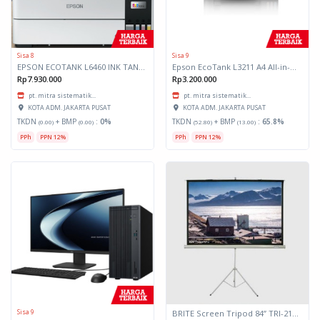
Sisa 8
Sisa 9
EPSON ECOTANK L6460 INK TANK SYSTEM PRINTERS
Epson EcoTank L3211 A4 All-in-One Ink Tank Printer
Rp7.930.000
Rp3.200.000
pt. mitra sistematik...
pt. mitra sistematik...
KOTA ADM. JAKARTA PUSAT
KOTA ADM. JAKARTA PUSAT
TKDN
+ BMP
:
0%
TKDN
+ BMP
:
65.8%
(0.00)
(0.00)
(52.80)
(13.00)
PPh
PPN 12%
PPh
PPN 12%
Sisa 9
BRITE Screen Tripod 84” TRI-2121