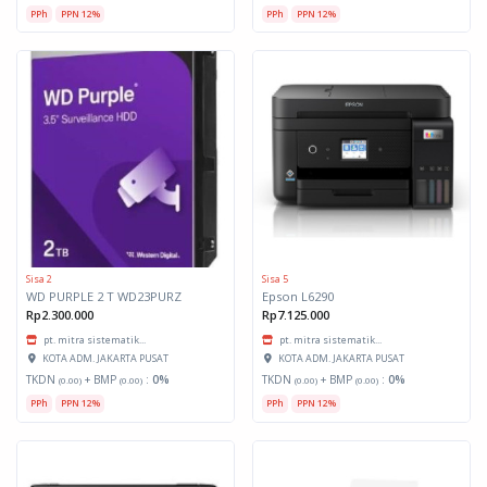
PPh
PPN 12%
PPh
PPN 12%
Sisa 2
Sisa 5
WD PURPLE 2 T WD23PURZ
Epson L6290
Rp2.300.000
Rp7.125.000
pt. mitra sistematik...
pt. mitra sistematik...
KOTA ADM. JAKARTA PUSAT
KOTA ADM. JAKARTA PUSAT
TKDN
+ BMP
:
0%
TKDN
+ BMP
:
0%
(0.00)
(0.00)
(0.00)
(0.00)
PPh
PPN 12%
PPh
PPN 12%