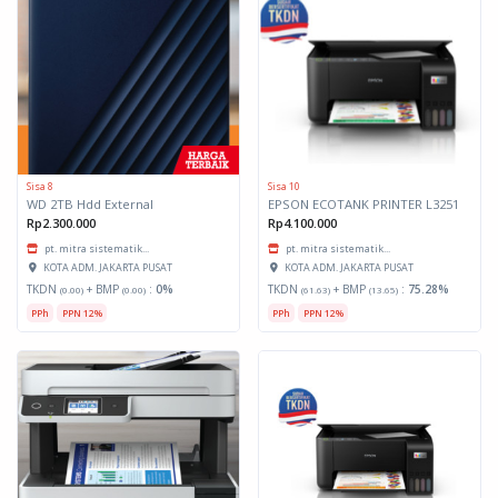
Sisa 8
Sisa 10
WD 2TB Hdd External
EPSON ECOTANK PRINTER L3251
Rp2.300.000
Rp4.100.000
pt. mitra sistematik...
pt. mitra sistematik...
KOTA ADM. JAKARTA PUSAT
KOTA ADM. JAKARTA PUSAT
TKDN
+ BMP
:
0%
TKDN
+ BMP
:
75.28%
(0.00)
(0.00)
(61.63)
(13.65)
PPh
PPN 12%
PPh
PPN 12%