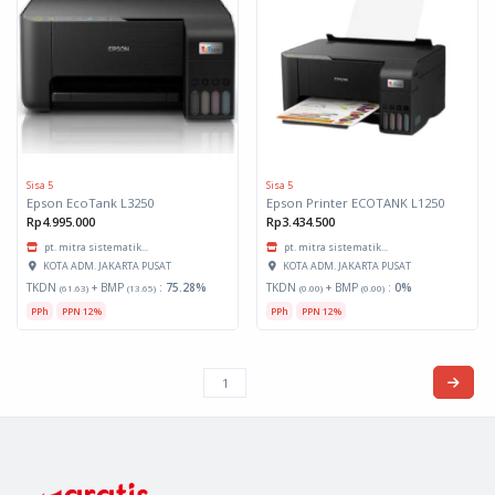
Sisa 5
Sisa 5
Epson EcoTank L3250
Epson Printer ECOTANK L1250
Rp4.995.000
Rp3.434.500
pt. mitra sistematik...
pt. mitra sistematik...
KOTA ADM. JAKARTA PUSAT
KOTA ADM. JAKARTA PUSAT
TKDN
+ BMP
:
75.28%
TKDN
+ BMP
:
0%
(61.63)
(13.65)
(0.00)
(0.00)
PPh
PPN 12%
PPh
PPN 12%