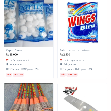
Kapur Barus
Sabun krim biru wings
Rp25.000
Rp2.500
cv. faris pratama in...
cv. faris pratama in...
Kab. Jember
Kab. Jember
TKDN
+ BMP
:
0%
TKDN
+ BMP
:
0%
(0.00)
(0.00)
(0.00)
(0.00)
PPh
PPN 12%
PPh
PPN 12%