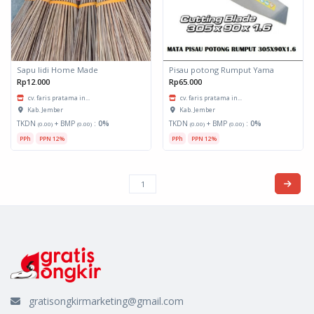
Sapu lidi Home Made
Pisau potong Rumput Yama
Rp12.000
Rp65.000
cv. faris pratama in...
cv. faris pratama in...
Kab. Jember
Kab. Jember
TKDN
+ BMP
:
0%
TKDN
+ BMP
:
0%
(0.00)
(0.00)
(0.00)
(0.00)
PPh
PPN 12%
PPh
PPN 12%
gratisongkirmarketing@gmail.com