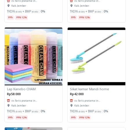
cv. faris pratama in...
cv. faris pratama in...
Kab. Jember
Kab. Jember
TKDN
+ BMP
:
0%
TKDN
+ BMP
:
0%
(0.00)
(0.00)
(0.00)
(0.00)
PPh
PPN 12%
PPh
PPN 12%
Lap Kanebo CHAM
Sikat kamar Mandi home
Rp58.000
Rp42.000
cv. faris pratama in...
cv. faris pratama in...
Kab. Jember
Kab. Jember
TKDN
+ BMP
:
0%
TKDN
+ BMP
:
0%
(0.00)
(0.00)
(0.00)
(0.00)
PPh
PPN 12%
PPh
PPN 12%