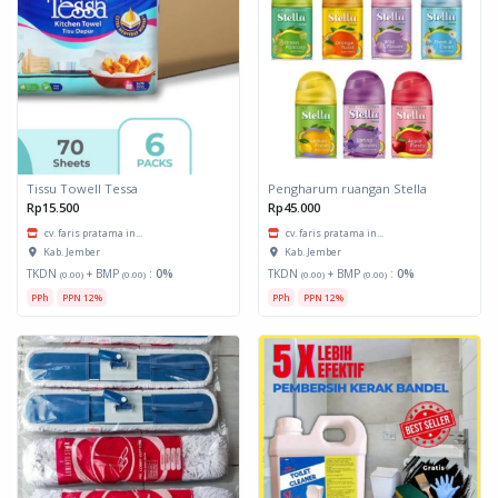
Tissu Towell Tessa
Pengharum ruangan Stella
Rp15.500
Rp45.000
cv. faris pratama in...
cv. faris pratama in...
Kab. Jember
Kab. Jember
TKDN
+ BMP
:
0%
TKDN
+ BMP
:
0%
(0.00)
(0.00)
(0.00)
(0.00)
PPh
PPN 12%
PPh
PPN 12%