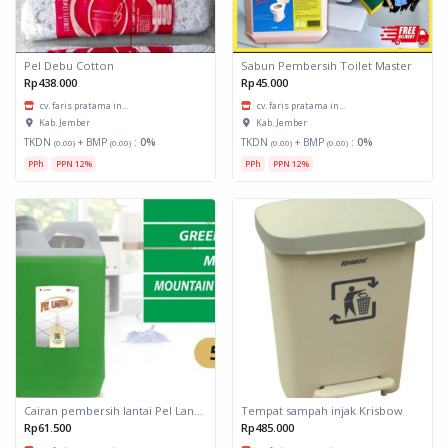
Pel Debu Cotton
Sabun Pembersih Toilet Master
Rp438.000
Rp45.000
cv. faris pratama in...
cv. faris pratama in...
Kab. Jember
Kab. Jember
TKDN
+ BMP
:
0%
TKDN
+ BMP
:
0%
(0.00)
(0.00)
(0.00)
(0.00)
PPh
PPN 12%
PPh
PPN 12%
Cairan pembersih lantai Pel Lantai
Tempat sampah injak Krisbow
Rp61.500
Rp485.000