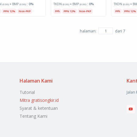
N
+ BMP
:
0%
TKDN
+ BMP
:
0%
TKDN
+ B
(0.00)
(0.00)
(0.00)
(0.00)
(0.00)
PPN 12%
Non-PKP
PPh
PPN 12%
Non-PKP
PPh
PPN 12%
halaman:
dari
7
Halaman Kami
Kan
Tutorial
Jalan
Mitra gratisongkir.id
Syarat & ketentuan
Tentang Kami