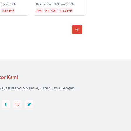
MP
:
0%
TKDN
+ BMP
:
0%
(0.00)
(0.00)
(0.00)
Non-PKP
PPh
PPN 12%
Non-PKP
tor Kami
 Raya Klaten-Solo Km. 4, Klaten, Jawa Tengah.