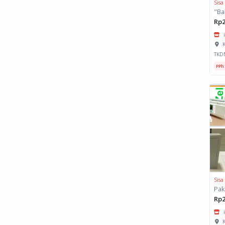
Sisa
Rp2
K
TKD
PPh
Sisa
Rp2
K