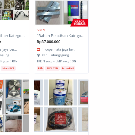
Sisa 9
"Bahan Pelatihan Kategori Otomotif Spesifikasi : Pemeliharaan Kendaraan Ringan Sistem Injeksi - 300 JP Jurusan TKR"
"Bahan Pelatihan Kategori Manufaktur Spesifikasi : Pengoperasian Mesin Bubut - 260 JP Jurusan TPM"
0
Rp37.000.000
 jaya ber...
indopermata jaya ber...
gagung
Kab. Tulungagung
MP
:
0%
TKDN
+ BMP
:
0%
(0.00)
(0.00)
(0.00)
Non-PKP
PPh
PPN 12%
Non-PKP