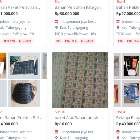
 9
Sisa 4
Sisa 4
"Bahan Paket Pelatihan Kategori Konstruksi Spesifikasi : Mengerjakan Finishing dengan Teknik Semprot - 260 JP Jurusan TKP"
Bahan Pelatihan Kategori Konstruksi Spesifikasi : Tukang Bangunan Gedung
1.000.000
Rp30.000.000
Rp27.000.00
indopermata jaya ber...
indopermata jaya ber...
indopermata
ab. Tulungagung
Kab. Tulungagung
Kab. Tulun
N
+ BMP
:
0%
TKDN
+ BMP
:
0%
TKDN
+ B
(0.00)
(0.00)
(0.00)
(0.00)
(0.00)
PPN 12%
Non-PKP
PPh
PPN 12%
Non-PKP
PPh
PPN 12%
 2
Sisa 10
Sisa 4
Paket Bahan Praktek Pelatihan Mengerjakan Pembahanan (Rought Mill) Jurusan TIT
paket Alat/Bahan untuk Kegiatan Kantor-Benda Pos
4.000.000
Rp10.000
Rp40.000.00
indopermata jaya ber...
indopermata jaya ber...
indopermata
ab. Tulungagung
Kab. Tulungagung
Kab. Tulun