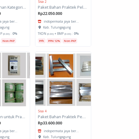
Sisa 2
Bahan Pelatihan Kategori Konstruksi Spesifikasi : Cabinet Making - 260 JP
Paket Bahan Praktek Pelatihan Pemeliharaan Kendaraan Ringan Sistem Injeksi
0
Rp22.050.000
 jaya ber...
indopermata jaya ber...
gagung
Kab. Tulungagung
MP
:
0%
TKDN
+ BMP
:
0%
(0.00)
(0.00)
(0.00)
Non-PKP
PPh
PPN 12%
Non-PKP
Sisa 4
Belanja Bahan untuk Praktek Pembelajaran Pelatihan Teknisi Embedded System
Paket Bahan Praktek Pembelajaran untuk Pelatihan Pengoperasian Mesin CNC
0
Rp33.600.000
 jaya ber...
indopermata jaya ber...
gagung
Kab. Tulungagung