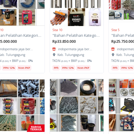
 10
Sisa 10
Sisa 5
Bahan Pelatihan Kategori Otomotif
"Bahan Pelatihan Kategori Manufaktur Spesifikasi : Pengoperasian Mesin CNC Milling Dasar - 260 JP Jurusan TPM"
5.000.000
Rp33.850.000
Rp25.750.00
indopermata jaya ber...
indopermata jaya ber...
indopermata
ab. Tulungagung
Kab. Tulungagung
Kab. Tulun
N
+ BMP
:
0%
TKDN
+ BMP
:
0%
TKDN
+ B
(0.00)
(0.00)
(0.00)
(0.00)
(0.00)
PPN 12%
Non-PKP
PPh
PPN 12%
Non-PKP
PPh
PPN 12%