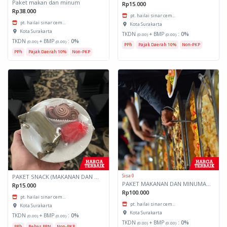
Paket makan dan minum
Rp15.000
Rp38.000
pt. hailai sinar cem...
pt. hailai sinar cem...
Kota Surakarta
Kota Surakarta
TKDN
+ BMP
:
0%
(0.00)
(0.00)
TKDN
+ BMP
:
0%
(0.00)
(0.00)
PPh
Pajak Daerah 10%
Non-PKP
PPh
Pajak Daerah 10%
Non-PKP
Sisa 0
PAKET SNACK (MAKANAN DAN MINUMAN RINGAN)
PAKET MAKANAN DAN MINUMAN PRASMANAN
Rp15.000
Rp100.000
pt. hailai sinar cem...
pt. hailai sinar cem...
Kota Surakarta
Kota Surakarta
TKDN
+ BMP
:
0%
(0.00)
(0.00)
TKDN
+ BMP
:
0%
(0.00)
(0.00)
PPh
Bebas PPN
Non-PKP