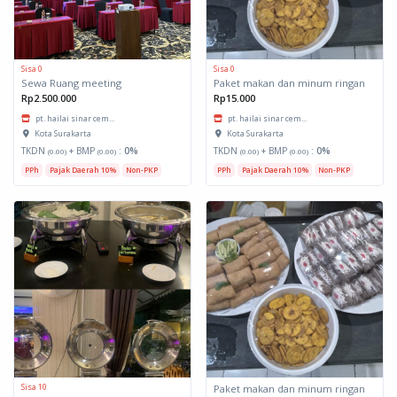
Sisa 0
Sisa 0
Sewa Ruang meeting
Paket makan dan minum ringan
Rp2.500.000
Rp15.000
pt. hailai sinar cem...
pt. hailai sinar cem...
Kota Surakarta
Kota Surakarta
TKDN
+ BMP
:
0%
TKDN
+ BMP
:
0%
(0.00)
(0.00)
(0.00)
(0.00)
PPh
Pajak Daerah 10%
Non-PKP
PPh
Pajak Daerah 10%
Non-PKP
Sisa 10
Paket makan dan minum ringan