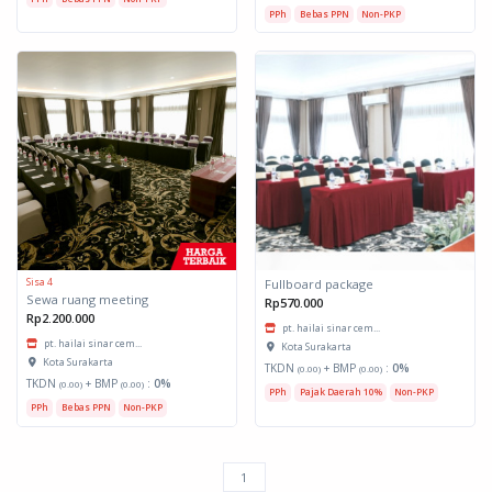
PPh
Bebas PPN
Non-PKP
Sisa 4
Fullboard package
Sewa ruang meeting
Rp570.000
Rp2.200.000
pt. hailai sinar cem...
pt. hailai sinar cem...
Kota Surakarta
Kota Surakarta
TKDN
+ BMP
:
0%
(0.00)
(0.00)
TKDN
+ BMP
:
0%
(0.00)
(0.00)
PPh
Pajak Daerah 10%
Non-PKP
PPh
Bebas PPN
Non-PKP