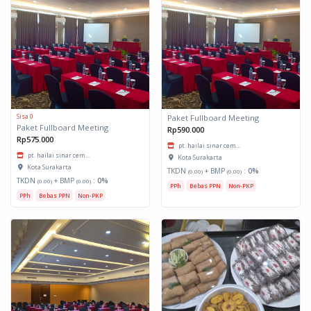
Sisa 0
Paket Fullboard Meeting
Paket Fullboard Meeting
Rp590.000
Rp575.000
pt. hailai sinar cem...
pt. hailai sinar cem...
Kota Surakarta
Kota Surakarta
TKDN
+ BMP
:
0%
(0.00)
(0.00)
TKDN
+ BMP
:
0%
(0.00)
(0.00)
PPh
Bebas PPN
Non-PKP
PPh
Bebas PPN
Non-PKP