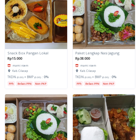
Snack Box Pangan Lokal
Paket Lengkap Nasi Jagung
Rp15.000
Rp38.000
mami roem
mami roem
Kab. Cilacap
Kab. Cilacap
TKDN
+ BMP
:
0%
TKDN
+ BMP
:
0%
(0.00)
(0.00)
(0.00)
(0.00)
PPh
Bebas PPN
Non-PKP
PPh
Bebas PPN
Non-PKP