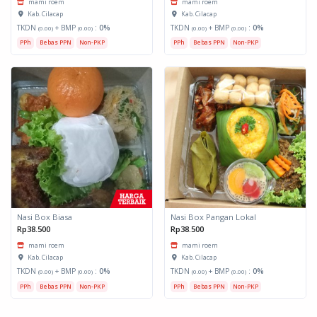
mami roem
mami roem
Kab. Cilacap
Kab. Cilacap
TKDN
+ BMP
:
0%
TKDN
+ BMP
:
0%
(0.00)
(0.00)
(0.00)
(0.00)
PPh
Bebas PPN
Non-PKP
PPh
Bebas PPN
Non-PKP
Nasi Box Biasa
Nasi Box Pangan Lokal
Rp38.500
Rp38.500
mami roem
mami roem
Kab. Cilacap
Kab. Cilacap
TKDN
+ BMP
:
0%
TKDN
+ BMP
:
0%
(0.00)
(0.00)
(0.00)
(0.00)
PPh
Bebas PPN
Non-PKP
PPh
Bebas PPN
Non-PKP