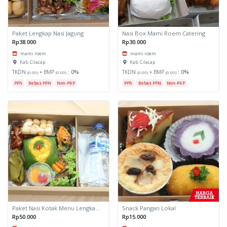
Paket Lengkap Nasi Jagung
Nasi Box Mami Roem Catering
Rp38.000
Rp30.000
mami roem
mami roem
Kab. Cilacap
Kab. Cilacap
TKDN
+ BMP
:
0%
TKDN
+ BMP
:
0%
(0.00)
(0.00)
(0.00)
(0.00)
PPh
Bebas PPN
Non-PKP
PPh
Bebas PPN
Non-PKP
Paket Nasi Kotak Menu Lengkap Spesial
Snack Pangan Lokal
Rp50.000
Rp15.000