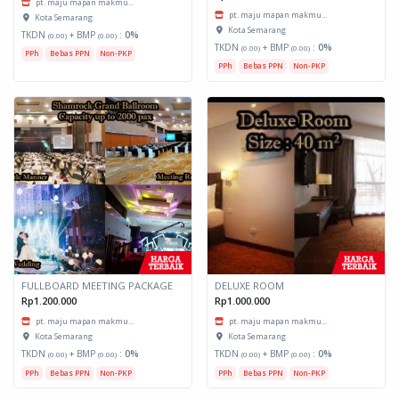
pt. maju mapan makmu...
pt. maju mapan makmu...
Kota Semarang
Kota Semarang
TKDN
+ BMP
:
0%
(0.00)
(0.00)
TKDN
+ BMP
:
0%
(0.00)
(0.00)
PPh
Bebas PPN
Non-PKP
PPh
Bebas PPN
Non-PKP
FULLBOARD MEETING PACKAGE
DELUXE ROOM
Rp1.200.000
Rp1.000.000
pt. maju mapan makmu...
pt. maju mapan makmu...
Kota Semarang
Kota Semarang
TKDN
+ BMP
:
0%
TKDN
+ BMP
:
0%
(0.00)
(0.00)
(0.00)
(0.00)
PPh
Bebas PPN
Non-PKP
PPh
Bebas PPN
Non-PKP