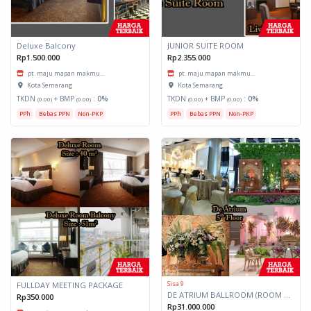
Deluxe Balcony
JUNIOR SUITE ROOM
Rp1.500.000
Rp2.355.000
pt. maju mapan makmu...
pt. maju mapan makmu...
Kota Semarang
Kota Semarang
TKDN
+ BMP
:
0%
TKDN
+ BMP
:
0%
(0.00)
(0.00)
(0.00)
(0.00)
PPh
Bebas PPN
Non-PKP
PPh
Bebas PPN
Non-PKP
Sisa 9
FULLDAY MEETING PACKAGE
DE ATRIUM BALLROOM (ROOM RENTAL)
Rp350.000
Rp31.000.000