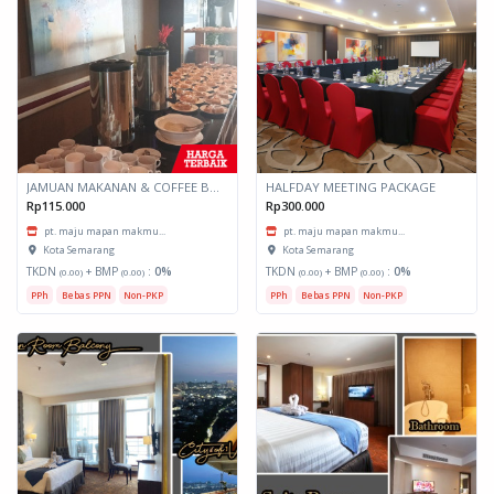
JAMUAN MAKANAN & COFFEE BREAK
HALFDAY MEETING PACKAGE
Rp115.000
Rp300.000
pt. maju mapan makmu...
pt. maju mapan makmu...
Kota Semarang
Kota Semarang
TKDN
+ BMP
:
0%
TKDN
+ BMP
:
0%
(0.00)
(0.00)
(0.00)
(0.00)
PPh
Bebas PPN
Non-PKP
PPh
Bebas PPN
Non-PKP