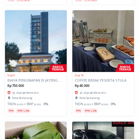
Sisa 0
Sisa 10
BIAYA PENGINAPAN DI JATENG PEJABAT ESS IV, GOL III, GOL II, GOL I, TPHL
COFFEE BREAK PESERTA STULA
Rp750.000
Rp40.000
pt. alya perdana wis...
pt. alya perdana wis...
Kota Semarang
Kota Semarang
TKDN
+ BMP
:
0%
TKDN
+ BMP
:
0%
(0.00)
(0.00)
(0.00)
(0.00)
PPh
PPN 1,2%
PPh
PPN 1,2%