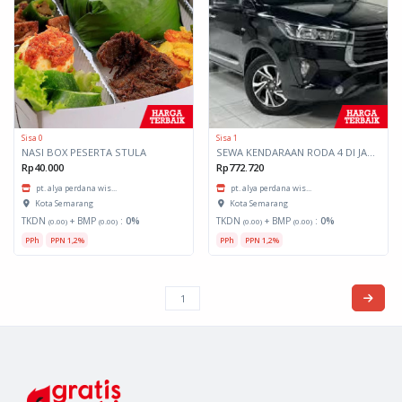
Sisa 0
Sisa 1
NASI BOX PESERTA STULA
SEWA KENDARAAN RODA 4 DI JAWA TENGAH
Rp40.000
Rp772.720
pt. alya perdana wis...
pt. alya perdana wis...
Kota Semarang
Kota Semarang
TKDN
+ BMP
:
0%
TKDN
+ BMP
:
0%
(0.00)
(0.00)
(0.00)
(0.00)
PPh
PPN 1,2%
PPh
PPN 1,2%