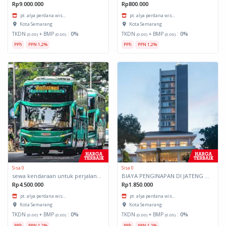
Rp9.000.000
Rp800.000
pt. alya perdana wis...
pt. alya perdana wis...
Kota Semarang
Kota Semarang
TKDN
+ BMP
:
0%
TKDN
+ BMP
:
0%
(0.00)
(0.00)
(0.00)
(0.00)
PPh
PPN 1,2%
PPh
PPN 1,2%
Sisa 0
Sisa 0
sewa kendaraan untuk perjalanan ke luar kota smg dalam provinsi bus besar
BIAYA PENGINAPAN DI JATENG PEJABAT ESS II, ANGGOTA DPRD
Rp4.500.000
Rp1.850.000
pt. alya perdana wis...
pt. alya perdana wis...
Kota Semarang
Kota Semarang
TKDN
+ BMP
:
0%
TKDN
+ BMP
:
0%
(0.00)
(0.00)
(0.00)
(0.00)
PPh
PPN 1,2%
PPh
PPN 1,2%