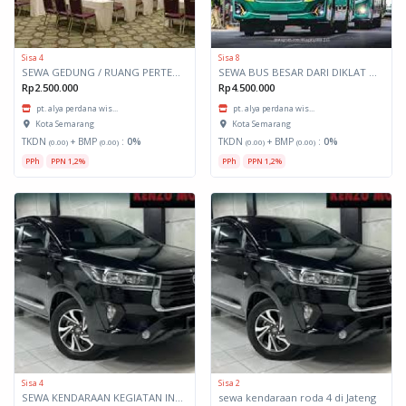
Sisa 4
Sisa 8
SEWA GEDUNG / RUANG PERTEMUAN
SEWA BUS BESAR DARI DIKLAT KE LOKUS ( SEMARANG - GRESIK PP)
Rp2.500.000
Rp4.500.000
pt. alya perdana wis...
pt. alya perdana wis...
Kota Semarang
Kota Semarang
TKDN
+ BMP
:
0%
TKDN
+ BMP
:
0%
(0.00)
(0.00)
(0.00)
(0.00)
PPh
PPN 1,2%
PPh
PPN 1,2%
Sisa 4
Sisa 2
SEWA KENDARAAN KEGIATAN INSIDENTIL KE KAB GRESIK
sewa kendaraan roda 4 di Jateng