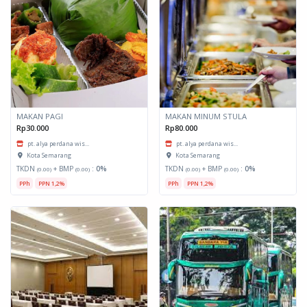
MAKAN PAGI
MAKAN MINUM STULA
Rp30.000
Rp80.000
pt. alya perdana wis...
pt. alya perdana wis...
Kota Semarang
Kota Semarang
TKDN
+ BMP
:
0%
TKDN
+ BMP
:
0%
(0.00)
(0.00)
(0.00)
(0.00)
PPh
PPN 1,2%
PPh
PPN 1,2%