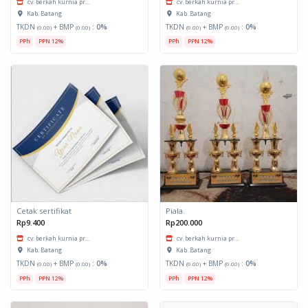
cv. berkah kurnia pr...
cv. berkah kurnia pr...
Kab. Batang
Kab. Batang
TKDN
+ BMP
:
0%
TKDN
+ BMP
:
0%
(0.00)
(0.00)
(0.00)
(0.00)
PPh
PPN 12%
PPh
PPN 12%
Cetak sertifikat
Piala.
Rp9.400
Rp200.000
cv. berkah kurnia pr...
cv. berkah kurnia pr...
Kab. Batang
Kab. Batang
TKDN
+ BMP
:
0%
TKDN
+ BMP
:
0%
(0.00)
(0.00)
(0.00)
(0.00)
PPh
PPN 12%
PPh
PPN 12%