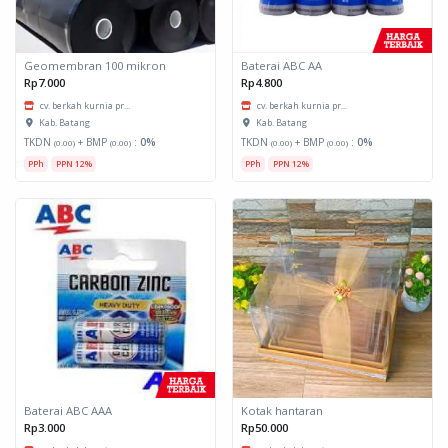
Geomembran 100 mikron
Baterai ABC AA
Rp7.000
Rp4.800
cv. berkah kurnia pr...
cv. berkah kurnia pr...
Kab. Batang
Kab. Batang
TKDN
+ BMP
:
0%
TKDN
+ BMP
:
0%
(0.00)
(0.00)
(0.00)
(0.00)
PPh
PPN 12%
PPh
PPN 12%
Baterai ABC AAA
Kotak hantaran
Rp3.000
Rp50.000