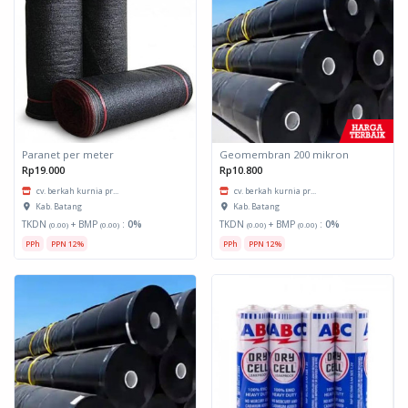
Paranet per meter
Geomembran 200 mikron
Rp19.000
Rp10.800
cv. berkah kurnia pr...
cv. berkah kurnia pr...
Kab. Batang
Kab. Batang
TKDN
+ BMP
:
0%
TKDN
+ BMP
:
0%
(0.00)
(0.00)
(0.00)
(0.00)
PPh
PPN 12%
PPh
PPN 12%