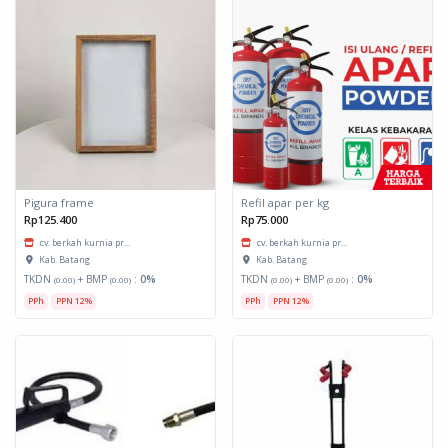
Pigura frame
Refil apar per kg
Rp125.400
Rp75.000
cv. berkah kurnia pr...
cv. berkah kurnia pr...
Kab. Batang
Kab. Batang
TKDN
+ BMP
:
0%
TKDN
+ BMP
:
0%
(0.00)
(0.00)
(0.00)
(0.00)
PPh
PPN 12%
PPh
PPN 12%