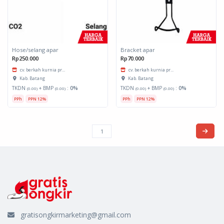
Hose/selang apar
Bracket apar
Rp250.000
Rp70.000
cv. berkah kurnia pr...
cv. berkah kurnia pr...
Kab. Batang
Kab. Batang
TKDN
+ BMP
:
0%
TKDN
+ BMP
:
0%
(0.00)
(0.00)
(0.00)
(0.00)
PPh
PPN 12%
PPh
PPN 12%
gratisongkirmarketing@gmail.com