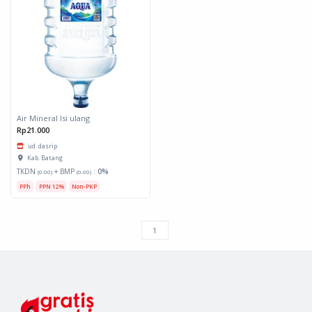
Air Mineral Isi ulang
Rp21.000
ud. dasrip
Kab. Batang
TKDN
+ BMP
:
0%
(0.00)
(0.00)
PPh
PPN 12%
Non-PKP