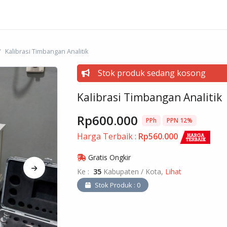
Kalibrasi Timbangan Analitik
Stok produk sedang kosong
Kalibrasi Timbangan Analitik
Rp600.000
PPh
PPN 12%
Harga Terbaik :
Rp560.000
Gratis Ongkir
Ke :
35
Kabupaten / Kota,
Lihat
Stok Produk : 0