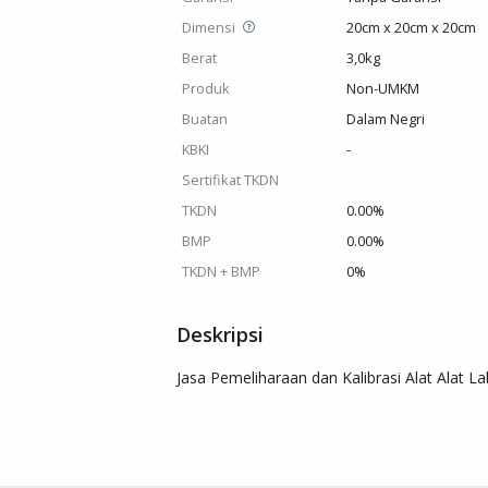
Dimensi
20cm x 20cm x 20cm
Berat
3,0kg
Produk
Non-UMKM
Buatan
Dalam Negri
KBKI
-
Sertifikat TKDN
TKDN
0.00%
BMP
0.00%
TKDN + BMP
0%
Deskripsi
Jasa Pemeliharaan dan Kalibrasi Alat Alat L