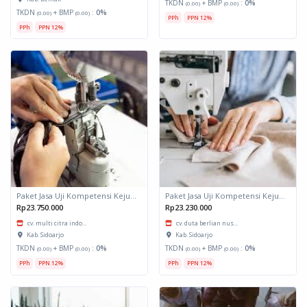
TKDN
+ BMP
:
0%
(0.00)
(0.00)
TKDN
+ BMP
:
0%
(0.00)
(0.00)
PPh
PPN 12%
PPh
PPN 12%
Paket Jasa Uji Kompetensi Kejuruan Menjahit Pakaian Wanita Dewasa
Paket Jasa Uji Kompetensi Kejuruan Menjahit Pakaian Wanita Dewasa
Rp23.750.000
Rp23.230.000
cv. multi citra indo...
cv. duta berlian nus...
Kab. Sidoarjo
Kab. Sidoarjo
TKDN
+ BMP
:
0%
TKDN
+ BMP
:
0%
(0.00)
(0.00)
(0.00)
(0.00)
PPh
PPN 12%
PPh
PPN 12%