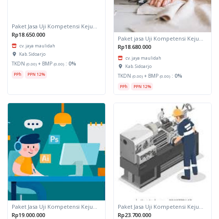
Paket Jasa Uji Kompetensi Kejuruan Desainer Grafis Muda
Rp18.650.000
Paket jasa Uji Kompetensi Kejuruan Menajhit Pakaian Wanita Dewasa
cv. jaya maulidah
Rp18.680.000
Kab. Sidoarjo
cv. jaya maulidah
TKDN
+ BMP
:
0%
(0.00)
(0.00)
Kab. Sidoarjo
PPh
PPN 12%
TKDN
+ BMP
:
0%
(0.00)
(0.00)
PPh
PPN 12%
Paket Jasa Uji Kompetensi Kejuruan Desainer Grafis Muda
Paket Jasa Uji Kompetensi Kejuruan Pengoperasian Mesin Bubut
Rp19.000.000
Rp23.700.000