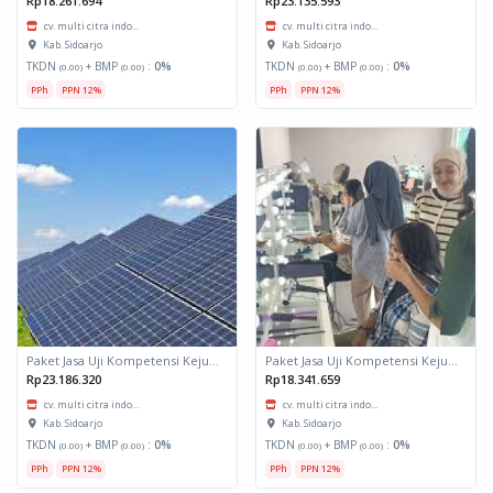
Rp18.261.694
Rp23.135.593
cv. multi citra indo...
cv. multi citra indo...
Kab. Sidoarjo
Kab. Sidoarjo
TKDN
+ BMP
:
0%
TKDN
+ BMP
:
0%
(0.00)
(0.00)
(0.00)
(0.00)
PPh
PPN 12%
PPh
PPN 12%
Paket Jasa Uji Kompetensi Kejuruan PLTS Off Grid
Paket Jasa Uji Kompetensi Kejuruan Merias Wajah
Rp23.186.320
Rp18.341.659
cv. multi citra indo...
cv. multi citra indo...
Kab. Sidoarjo
Kab. Sidoarjo
TKDN
+ BMP
:
0%
TKDN
+ BMP
:
0%
(0.00)
(0.00)
(0.00)
(0.00)
PPh
PPN 12%
PPh
PPN 12%