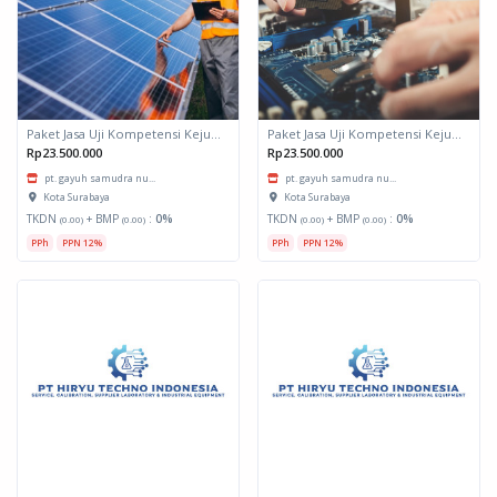
Paket Jasa Uji Kompetensi Kejuruan PLTS OFF GRID
Paket Jasa Uji Kompetensi Kejuruan Teknisi Embeded System
Rp23.500.000
Rp23.500.000
pt. gayuh samudra nu...
pt. gayuh samudra nu...
Kota Surabaya
Kota Surabaya
TKDN
+ BMP
:
0%
TKDN
+ BMP
:
0%
(0.00)
(0.00)
(0.00)
(0.00)
PPh
PPN 12%
PPh
PPN 12%