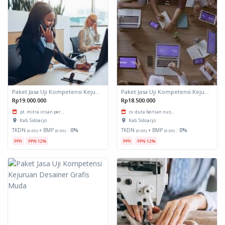
Paket Jasa Uji Kompetensi Kejuruan English For Junior Administrative Assistant
Paket Jasa Uji Kompetensi Kejuruan English For Junior Administrative Assistant
Rp19.000.000
Rp18.500.000
pt. mitra insan per...
cv. duta berlian nus...
Kab. Sidoarjo
Kab. Sidoarjo
TKDN
+ BMP
:
0%
TKDN
+ BMP
:
0%
(0.00)
(0.00)
(0.00)
(0.00)
PPh
PPN 12%
PPh
PPN 12%