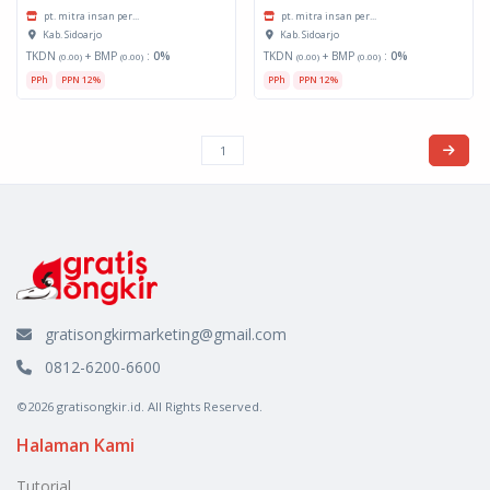
pt. mitra insan per...
pt. mitra insan per...
Kab. Sidoarjo
Kab. Sidoarjo
TKDN
+ BMP
:
0%
TKDN
+ BMP
:
0%
(0.00)
(0.00)
(0.00)
(0.00)
PPh
PPN 12%
PPh
PPN 12%
gratisongkirmarketing@gmail.com
0812-6200-6600
©2026 gratisongkir.id. All Rights Reserved.
Halaman Kami
Tutorial