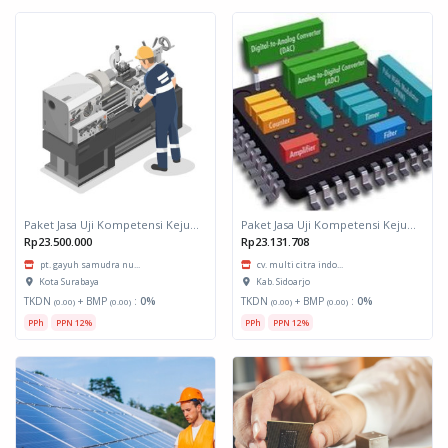
Paket Jasa Uji Kompetensi Kejuruan Pengoperasian Mesin Bubut
Paket Jasa Uji Kompetensi Kejuruan Teknisi Embedded System
Rp23.500.000
Rp23.131.708
pt. gayuh samudra nu...
cv. multi citra indo...
Kota Surabaya
Kab. Sidoarjo
TKDN
+ BMP
:
0%
TKDN
+ BMP
:
0%
(0.00)
(0.00)
(0.00)
(0.00)
PPh
PPN 12%
PPh
PPN 12%