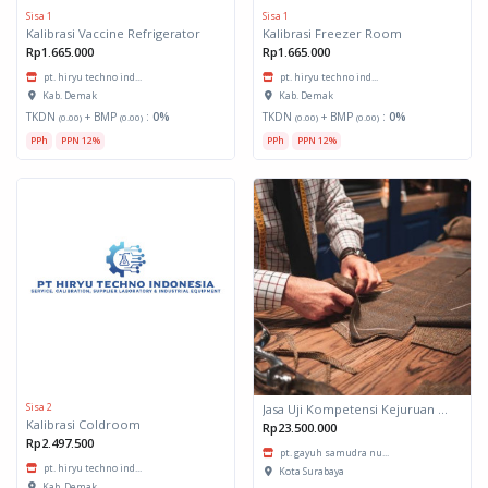
Sisa 1
Sisa 1
Kalibrasi Vaccine Refrigerator
Kalibrasi Freezer Room
Rp1.665.000
Rp1.665.000
pt. hiryu techno ind...
pt. hiryu techno ind...
Kab. Demak
Kab. Demak
TKDN
+ BMP
:
0%
TKDN
+ BMP
:
0%
(0.00)
(0.00)
(0.00)
(0.00)
PPh
PPN 12%
PPh
PPN 12%
Sisa 2
Jasa Uji Kompetensi Kejuruan Menjahit Pakaian Wanita Dewasa
Kalibrasi Coldroom
Rp23.500.000
Rp2.497.500
pt. gayuh samudra nu...
pt. hiryu techno ind...
Kota Surabaya
Kab. Demak