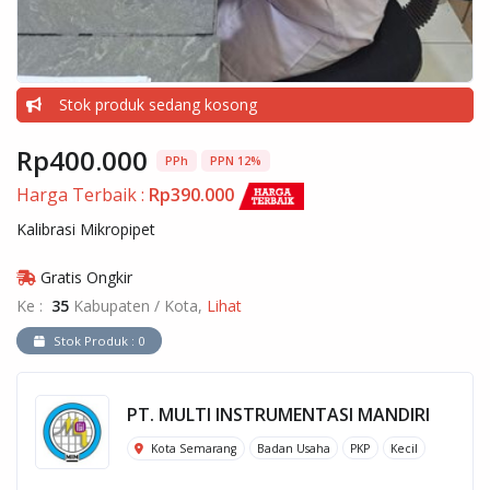
Stok produk sedang kosong
Rp400.000
PPh
PPN 12%
Harga Terbaik :
Rp390.000
Kalibrasi Mikropipet
Gratis Ongkir
Ke :
35
Kabupaten / Kota,
Lihat
Stok Produk : 0
PT. MULTI INSTRUMENTASI MANDIRI
Kota Semarang
Badan Usaha
PKP
Kecil