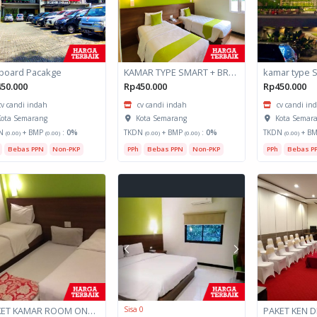
lboard Pacakge
KAMAR TYPE SMART + BREAKFAST
kamar type 
50.000
Rp450.000
Rp450.000
cv candi indah
cv candi indah
cv candi in
ota Semarang
Kota Semarang
Kota Semar
N
+ BMP
:
0%
TKDN
+ BMP
:
0%
TKDN
+ B
(0.00)
(0.00)
(0.00)
(0.00)
(0.00)
Bebas PPN
Non-PKP
PPh
Bebas PPN
Non-PKP
PPh
Bebas P
PAKET KAMAR ROOM ONLY/PAX
Sisa 0
PAKET KEN D