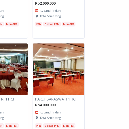
Rp2.000.000
dah
cv candi indah
ang
Kota Semarang
PN
Non-PKP
PPh
Bebas PPN
Non-PKP
RI 1 HCI
PAKET SARASWATI 4 HCI
Rp4.000.000
dah
cv candi indah
ang
Kota Semarang
PN
Non-PKP
PPh
Bebas PPN
Non-PKP