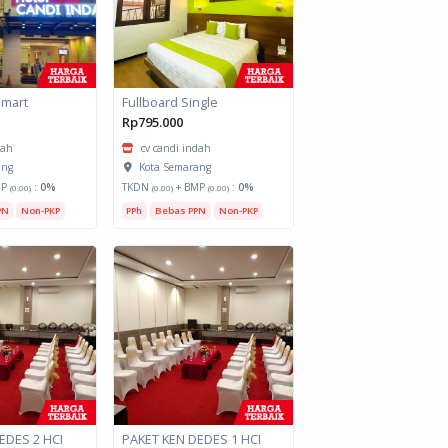
Smart
Fullboard Single
Rp795.000
dah
cv candi indah
ang
Kota Semarang
MP
:
0%
TKDN
+ BMP
:
0%
(0.00)
(0.00)
(0.00)
PN
Non-PKP
PPh
Bebas PPN
Non-PKP
EDES 2 HCI
PAKET KEN DEDES 1 HCI