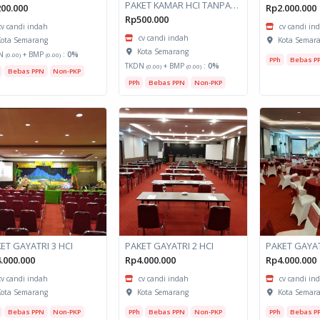
PAKET KAMAR HCI TANPA SARAPAN
00.000
Rp2.000.000
Rp500.000
cv candi indah
cv candi in
cv candi indah
ota Semarang
Kota Semar
Kota Semarang
N
+ BMP
:
0%
(0.00)
(0.00)
PPh
Bebas P
TKDN
+ BMP
:
0%
(0.00)
(0.00)
Bebas PPN
Non-PKP
PPh
Bebas PPN
Non-PKP
ET GAYATRI 3 HCI
PAKET GAYATRI 2 HCI
PAKET GAYAT
.000.000
Rp4.000.000
Rp4.000.000
cv candi indah
cv candi indah
cv candi in
ota Semarang
Kota Semarang
Kota Semar
Bebas PPN
Non-PKP
PPh
Bebas PPN
Non-PKP
PPh
Bebas P