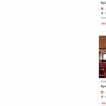
Rp2
K
TKD
PPh
PAK
Rp4
K
PPh