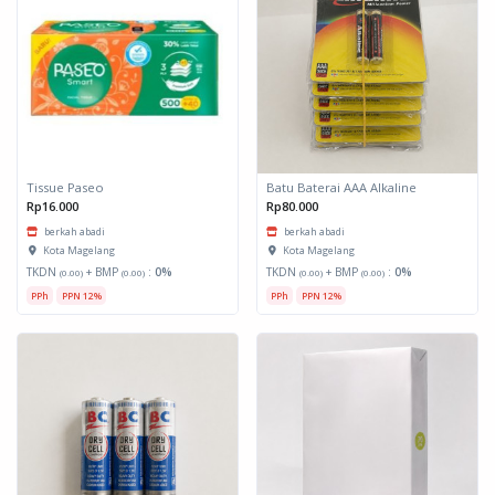
Tissue Paseo
Batu Baterai AAA Alkaline
Rp16.000
Rp80.000
berkah abadi
berkah abadi
Kota Magelang
Kota Magelang
TKDN
+ BMP
:
0%
TKDN
+ BMP
:
0%
(0.00)
(0.00)
(0.00)
(0.00)
PPh
PPN 12%
PPh
PPN 12%