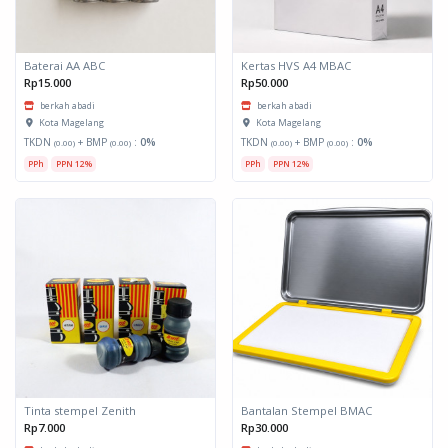
Baterai AA ABC
Kertas HVS A4 MBAC
Rp15.000
Rp50.000
berkah abadi
berkah abadi
Kota Magelang
Kota Magelang
TKDN
+ BMP
:
0%
TKDN
+ BMP
:
0%
(0.00)
(0.00)
(0.00)
(0.00)
PPh
PPN 12%
PPh
PPN 12%
Tinta stempel Zenith
Bantalan Stempel BMAC
Rp7.000
Rp30.000