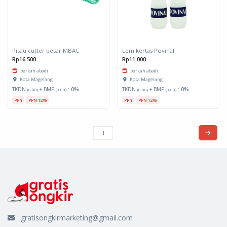
Pisau cutter besar MBAC
Lem kertas Povinal
Rp16.500
Rp11.000
berkah abadi
berkah abadi
Kota Magelang
Kota Magelang
TKDN
+ BMP
:
0%
TKDN
+ BMP
:
0%
(0.00)
(0.00)
(0.00)
(0.00)
PPh
PPN 12%
PPh
PPN 12%
gratisongkirmarketing@gmail.com