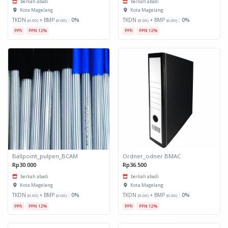
berkah abadi
berkah abadi
Kota Magelang
Kota Magelang
TKDN
+ BMP
:
0%
TKDN
+ BMP
:
0%
(0.00)
(0.00)
(0.00)
(0.00)
PPh
PPN 12%
PPh
PPN 12%
Ballpoint_pulpen_BCAM
Ordner_odner BMAC
Rp30.000
Rp36.500
berkah abadi
berkah abadi
Kota Magelang
Kota Magelang
TKDN
+ BMP
:
0%
TKDN
+ BMP
:
0%
(0.00)
(0.00)
(0.00)
(0.00)
PPh
PPN 12%
PPh
PPN 12%