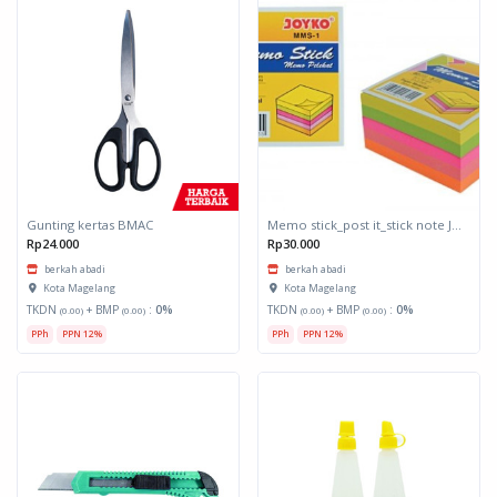
Gunting kertas BMAC
Memo stick_post it_stick note Joyko
Rp24.000
Rp30.000
berkah abadi
berkah abadi
Kota Magelang
Kota Magelang
TKDN
+ BMP
:
0%
TKDN
+ BMP
:
0%
(0.00)
(0.00)
(0.00)
(0.00)
PPh
PPN 12%
PPh
PPN 12%