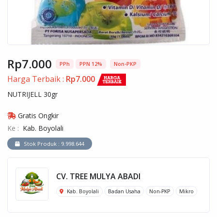
Rp7.000
PPh
PPN 12%
Non-PKP
Harga Terbaik :
Rp7.000
NUTRIJELL 30gr
Gratis Ongkir
Ke :
Kab. Boyolali
Stok Produk : 9.998.644
CV. TREE MULYA ABADI
Kab. Boyolali
Badan Usaha
Non-PKP
Mikro