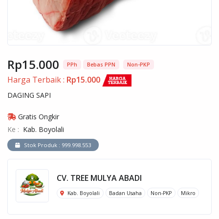
Rp15.000
PPh
Bebas PPN
Non-PKP
Harga Terbaik :
Rp15.000
DAGING SAPI
Gratis Ongkir
Ke :
Kab. Boyolali
Stok Produk : 999.998.553
CV. TREE MULYA ABADI
Kab. Boyolali
Badan Usaha
Non-PKP
Mikro