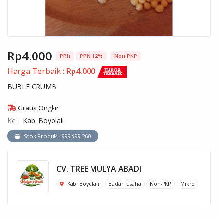
Rp4.000
PPh
PPN 12%
Non-PKP
Harga Terbaik :
Rp4.000
BUBLE CRUMB
Gratis Ongkir
Ke :
Kab. Boyolali
Stok Produk : 999.999.260
CV. TREE MULYA ABADI
Kab. Boyolali
Badan Usaha
Non-PKP
Mikro