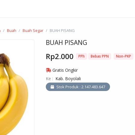
n
Buah
Buah Segar
BUAH PISANG
BUAH PISANG
Rp2.000
PPh
Bebas PPN
Non-PKP
Gratis Ongkir
Ke :
Kab. Boyolali
Stok Produk : 2.147.483.647