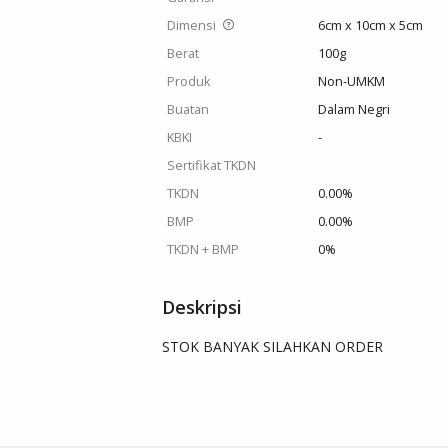
Dimensi
6cm x 10cm x 5cm
Berat
100g
Produk
Non-UMKM
Buatan
Dalam Negri
KBKI
-
Sertifikat TKDN
TKDN
0.00%
BMP
0.00%
TKDN + BMP
0%
Deskripsi
STOK BANYAK SILAHKAN ORDER