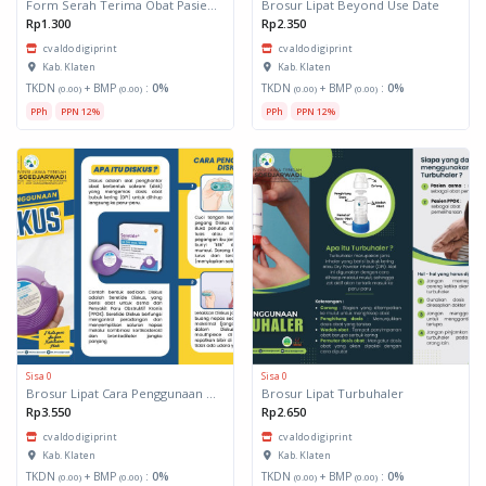
Form Serah Terima Obat Pasien dari luar RS
Brosur Lipat Beyond Use Date
Rp1.300
Rp2.350
cv aldo digiprint
cv aldo digiprint
Kab. Klaten
Kab. Klaten
TKDN
+ BMP
:
0%
TKDN
+ BMP
:
0%
(0.00)
(0.00)
(0.00)
(0.00)
PPh
PPN 12%
PPh
PPN 12%
Sisa 0
Sisa 0
Brosur Lipat Cara Penggunaan Diskus
Brosur Lipat Turbuhaler
Rp3.550
Rp2.650
cv aldo digiprint
cv aldo digiprint
Kab. Klaten
Kab. Klaten
TKDN
+ BMP
:
0%
TKDN
+ BMP
:
0%
(0.00)
(0.00)
(0.00)
(0.00)