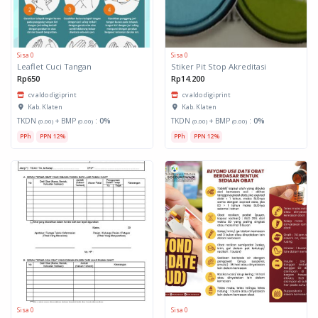
Sisa 0
Sisa 0
Leaflet Cuci Tangan
Stiker Pit Stop Akreditasi
Rp650
Rp14.200
cv aldo digiprint
cv aldo digiprint
Kab. Klaten
Kab. Klaten
TKDN
+ BMP
:
0%
TKDN
+ BMP
:
0%
(0.00)
(0.00)
(0.00)
(0.00)
PPh
PPN 12%
PPh
PPN 12%
Sisa 0
Sisa 0