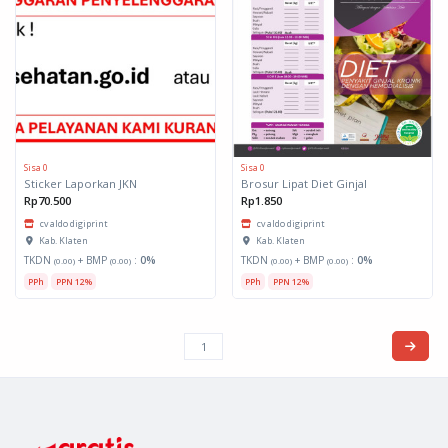
Sisa 0
Sisa 0
Sticker Laporkan JKN
Brosur Lipat Diet Ginjal
Rp70.500
Rp1.850
cv aldo digiprint
cv aldo digiprint
Kab. Klaten
Kab. Klaten
TKDN
+ BMP
:
0%
TKDN
+ BMP
:
0%
(0.00)
(0.00)
(0.00)
(0.00)
PPh
PPN 12%
PPh
PPN 12%