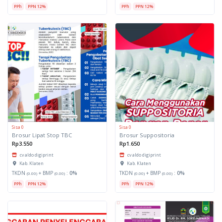
PPh
PPN 12%
PPh
PPN 12%
Sisa 0
Sisa 0
Brosur Lipat Stop TBC
Brosur Suppositoria
Rp3.550
Rp1.650
cv aldo digiprint
cv aldo digiprint
Kab. Klaten
Kab. Klaten
TKDN
+ BMP
:
0%
TKDN
+ BMP
:
0%
(0.00)
(0.00)
(0.00)
(0.00)
PPh
PPN 12%
PPh
PPN 12%