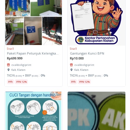
Sisa 0
Sisa 0
Paket Papan Petunjuk Kelengkapan Akreditasi
Gantungan Kunci BPN
Rp699.999
Rp10.000
cv aldo digiprint
cv aldo digiprint
Kab. Klaten
Kab. Klaten
TKDN
+ BMP
:
0%
TKDN
+ BMP
:
0%
(0.00)
(0.00)
(0.00)
(0.00)
PPh
PPN 12%
PPh
PPN 12%