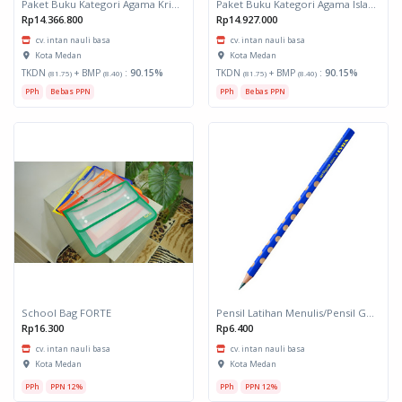
Paket Buku Kategori Agama Kristen
Paket Buku Kategori Agama Islam dan Pengayaan
Rp14.366.800
Rp14.927.000
cv. intan nauli basa
cv. intan nauli basa
Kota Medan
Kota Medan
TKDN
+ BMP
:
90.15%
TKDN
+ BMP
:
90.15%
(81.75)
(8.40)
(81.75)
(8.40)
PPh
Bebas PPN
PPh
Bebas PPN
School Bag FORTE
Pensil Latihan Menulis/Pensil Grove Kecil LYRA
Rp16.300
Rp6.400
cv. intan nauli basa
cv. intan nauli basa
Kota Medan
Kota Medan
PPh
PPN 12%
PPh
PPN 12%