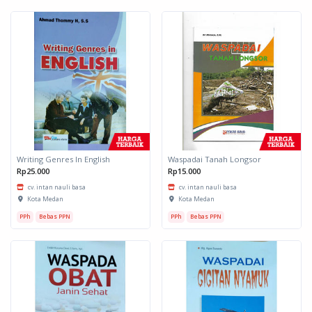
Writing Genres In English
Waspadai Tanah Longsor
Rp25.000
Rp15.000
cv. intan nauli basa
cv. intan nauli basa
Kota Medan
Kota Medan
PPh
Bebas PPN
PPh
Bebas PPN