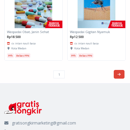
Waspadai Obat, Janin Sehat
Waspadai Gigitan Nyamuk
Rp18.500
Rp12.500
cv. intan nauli basa
cv. intan nauli basa
Kota Medan
Kota Medan
PPh
Bebas PPN
PPh
Bebas PPN
gratisongkirmarketing@gmail.com