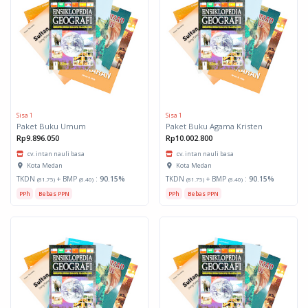
Sisa 1
Sisa 1
Paket Buku Umum
Paket Buku Agama Kristen
Rp9.896.050
Rp10.002.800
cv. intan nauli basa
cv. intan nauli basa
Kota Medan
Kota Medan
TKDN
+ BMP
:
90.15%
TKDN
+ BMP
:
90.15%
(81.75)
(8.40)
(81.75)
(8.40)
PPh
Bebas PPN
PPh
Bebas PPN