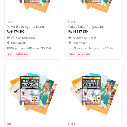
Sisa 1
Sisa 1
Paket Buku Agama Islam
Paket Buku Pengayaan
Rp9.974.200
Rp14.987.950
cv. intan nauli basa
cv. intan nauli basa
Kota Medan
Kota Medan
TKDN
+ BMP
:
90.15%
TKDN
+ BMP
:
90.15%
(81.75)
(8.40)
(81.75)
(8.40)
PPh
Bebas PPN
PPh
Bebas PPN
Sisa 1
Sisa 1