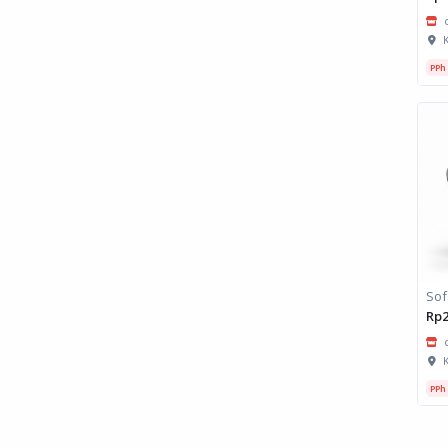
K
PPh
Sof
Rp2
K
PPh