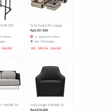
AYURI 25D
Sofa Sudut RI L Sayap
Rp6.351.600
d indone...
cv. big brand indone...
ngan
Kab. Pekalongan
Non-PKP
PPh
PPN 11%
Non-PKP
r 1 RIONE S4
Sofa Single 3 RIONE S3
Rp4.070.000