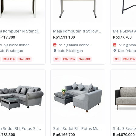
Meja Komputer RI Stencil 9060
Meja Komputer RI Stillow 9060
Meja Siswa 
.417.300
Rp1.911.100
Rp977.700
cv. big brand indone...
cv. big brand indone...
cv. big bran
ab. Pekalongan
Kab. Pekalongan
Kab. Pekalo
PPN 11%
Non-PKP
PPh
PPN 11%
Non-PKP
PPh
PPN 11%
Sofa Sudut RI L Putus Sancu
Sofa Sudut RI L Putus Minimalis
Sofa 3 Seate
.783.300
Rp6.166.700
Rp4.070.000