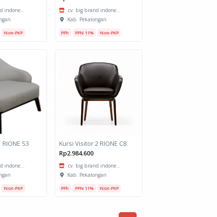
d indone...
cv. big brand indone...
ngan
Kab. Pekalongan
Non-PKP
PPh
PPN 11%
Non-PKP
1 RIONE S3
Kursi Visitor 2 RIONE C8
Rp2.984.600
d indone...
cv. big brand indone...
ngan
Kab. Pekalongan
Non-PKP
PPh
PPN 11%
Non-PKP