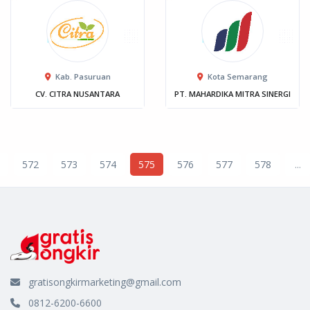
Kab. Pasuruan
Kota Semarang
CV. CITRA NUSANTARA
PT. MAHARDIKA MITRA SINERGI
572
573
574
575
576
577
578
...
gratisongkirmarketing@gmail.com
0812-6200-6600