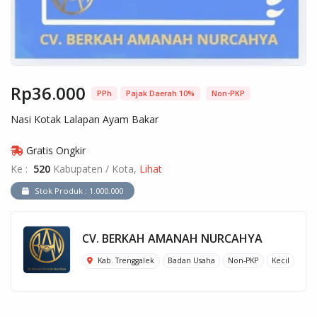
Rp36.000
PPh
Pajak Daerah 10%
Non-PKP
Nasi Kotak Lalapan Ayam Bakar
Gratis Ongkir
Ke :
520
Kabupaten / Kota,
Lihat
Stok Produk : 1.000.000
CV. BERKAH AMANAH NURCAHYA
Kab. Trenggalek
Badan Usaha
Non-PKP
Kecil