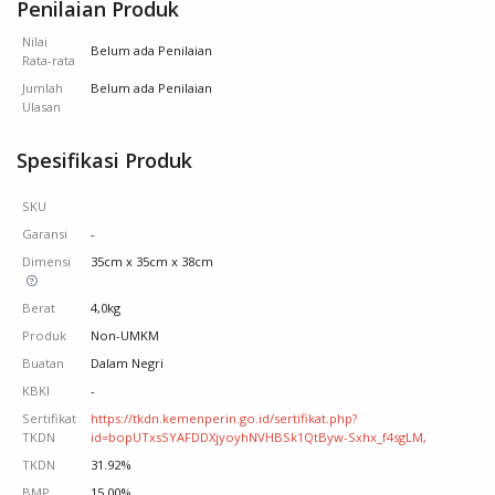
Penilaian Produk
Nilai
Belum ada Penilaian
Rata-rata
Jumlah
Belum ada Penilaian
Ulasan
Spesifikasi Produk
SKU
Garansi
-
Dimensi
35cm x 35cm x 38cm
Berat
4,0kg
Produk
Non-UMKM
Buatan
Dalam Negri
KBKI
-
Sertifikat
https://tkdn.kemenperin.go.id/sertifikat.php?
TKDN
id=bopUTxsSYAFDDXjyoyhNVHBSk1QtByw-Sxhx_f4sgLM,
TKDN
31.92%
BMP
15.00%