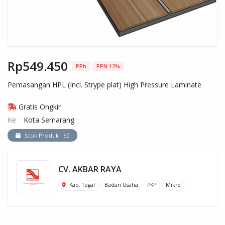
Rp549.450
PPh
PPN 12%
Pemasangan HPL (Incl. Strype plat) High Pressure Laminate
Gratis Ongkir
Ke :
Kota Semarang
Stok Produk : 50
CV. AKBAR RAYA
Kab. Tegal
Badan Usaha
PKP
Mikro