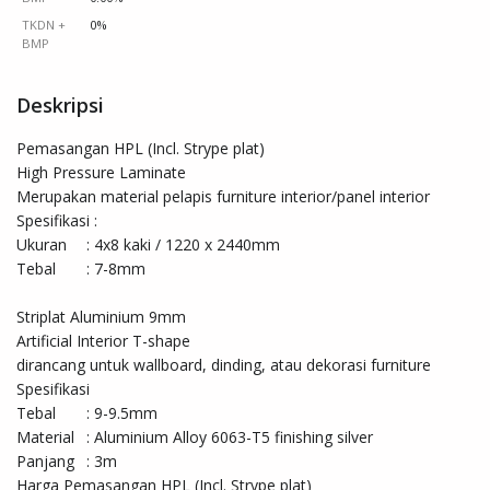
TKDN +
0%
BMP
Deskripsi
Pemasangan HPL (Incl. Strype plat)

High Pressure Laminate

Merupakan material pelapis furniture interior/panel interior 

Spesifikasi : 

Ukuran	: 4x8 kaki / 1220 x 2440mm

Tebal	: 7-8mm 

Striplat Aluminium 9mm 

Artificial Interior T-shape 

dirancang untuk wallboard, dinding, atau dekorasi furniture 

Spesifikasi

Tebal 	: 9-9.5mm 

Material 	: Aluminium Alloy 6063-T5 finishing silver

Panjang	: 3m

Harga Pemasangan HPL (Incl. Strype plat)
