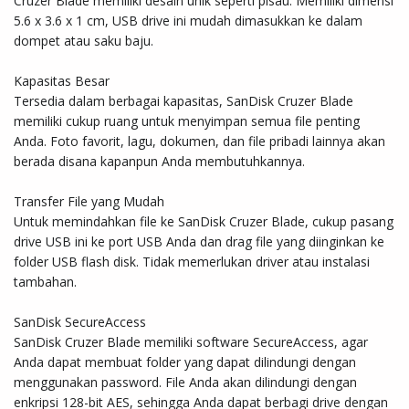
Cruzer Blade memiliki desain unik seperti pisau. Memiliki dimensi 
5.6 x 3.6 x 1 cm, USB drive ini mudah dimasukkan ke dalam 
dompet atau saku baju.

Kapasitas Besar

Tersedia dalam berbagai kapasitas, SanDisk Cruzer Blade 
memiliki cukup ruang untuk menyimpan semua file penting 
Anda. Foto favorit, lagu, dokumen, dan file pribadi lainnya akan 
berada disana kapanpun Anda membutuhkannya.

Transfer File yang Mudah

Untuk memindahkan file ke SanDisk Cruzer Blade, cukup pasang 
drive USB ini ke port USB Anda dan drag file yang diinginkan ke 
folder USB flash disk. Tidak memerlukan driver atau instalasi 
tambahan.

SanDisk SecureAccess

SanDisk Cruzer Blade memiliki software SecureAccess, agar 
Anda dapat membuat folder yang dapat dilindungi dengan 
menggunakan password. File Anda akan dilindungi dengan 
enkripsi 128-bit AES, sehingga Anda dapat berbagi drive dengan 