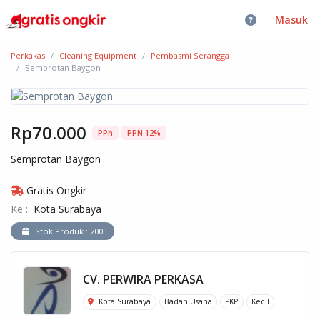
Masuk
Perkakas
Cleaning Equipment
Pembasmi Serangga
Semprotan Baygon
Rp70.000
PPh
PPN 12%
Semprotan Baygon
Gratis Ongkir
Ke :
Kota Surabaya
Stok Produk : 200
CV. PERWIRA PERKASA
Kota Surabaya
Badan Usaha
PKP
Kecil