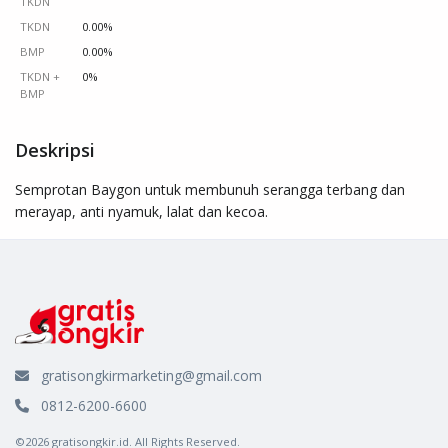
TKDN
TKDN
0.00%
BMP
0.00%
TKDN +
0%
BMP
Deskripsi
Semprotan Baygon untuk membunuh serangga terbang dan 
merayap, anti nyamuk, lalat dan kecoa.
gratisongkirmarketing@gmail.com
0812-6200-6600
©2026 gratisongkir.id. All Rights Reserved.