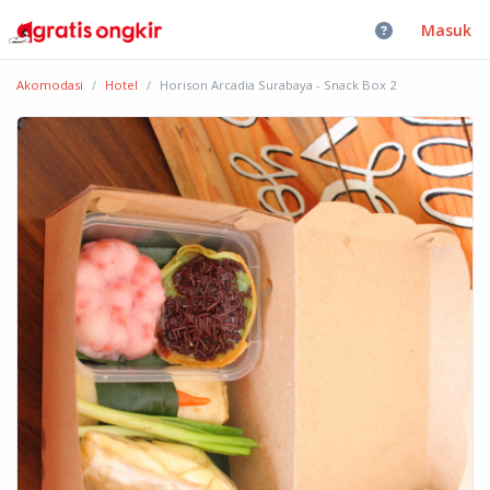
Masuk
Akomodasi
Hotel
Horison Arcadia Surabaya - Snack Box 2