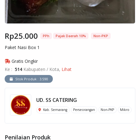
Rp25.000
PPh
Pajak Daerah 10%
Non-PKP
Paket Nasi Box 1
Gratis Ongkir
Ke :
514
Kabupaten / Kota,
Lihat
Stok Produk : 3.590
UD. SS CATERING
Kab. Semarang
Perseorangan
Non-PKP
Mikro
Penilaian Produk