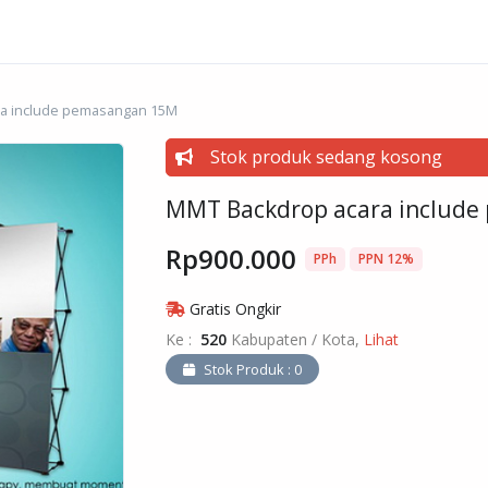
a include pemasangan 15M
Stok produk sedang kosong
MMT Backdrop acara includ
Rp900.000
PPh
PPN 12%
Gratis Ongkir
Ke :
520
Kabupaten / Kota,
Lihat
Stok Produk : 0