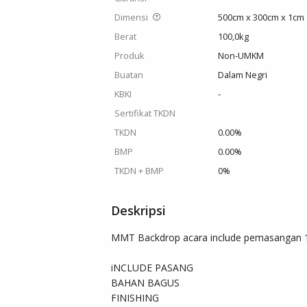
Dimensi
500cm x 300cm x 1cm
Berat
100,0kg
Produk
Non-UMKM
Buatan
Dalam Negri
KBKI
-
Sertifikat TKDN
TKDN
0.00%
BMP
0.00%
TKDN + BMP
0%
Deskripsi
MMT Backdrop acara include pemasangan 1
iNCLUDE PASANG 

BAHAN BAGUS 

FINISHING