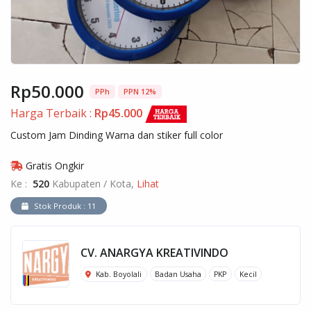
Rp50.000
PPh
PPN 12%
Harga Terbaik :
Rp45.000
Custom Jam Dinding Warna dan stiker full color
Gratis Ongkir
Ke :
520
Kabupaten / Kota,
Lihat
Stok Produk : 11
CV. ANARGYA KREATIVINDO
Kab. Boyolali
Badan Usaha
PKP
Kecil