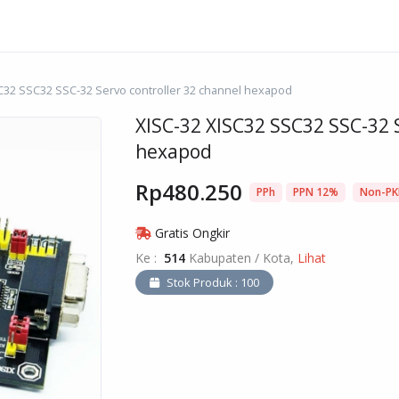
SC32 SSC32 SSC-32 Servo controller 32 channel hexapod
XISC-32 XISC32 SSC32 SSC-32 S
hexapod
Rp480.250
PPh
PPN 12%
Non-PK
Gratis Ongkir
Ke :
514
Kabupaten / Kota,
Lihat
Stok Produk : 100