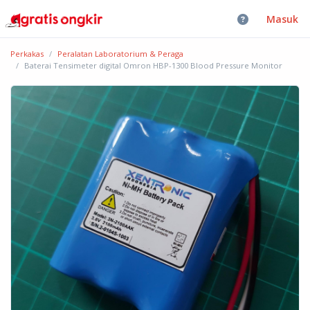
Masuk
Perkakas
Peralatan Laboratorium & Peraga
Baterai Tensimeter digital Omron HBP-1300 Blood Pressure Monitor